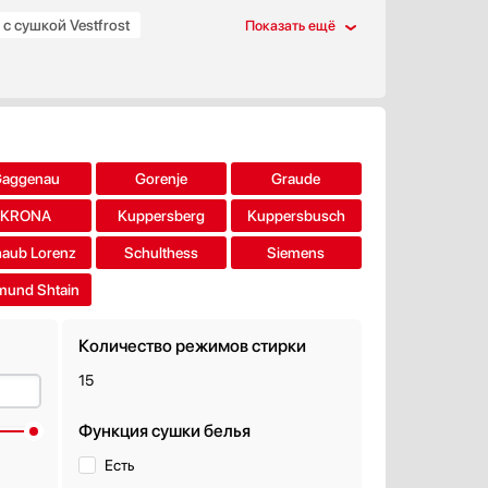
 сушкой Vestfrost
Gaggenau
Gorenje
Graude
KRONA
Kuppersberg
Kuppersbusch
aub Lorenz
Schulthess
Siemens
mund Shtain
Количество режимов стирки
15
Функция сушки белья
Есть