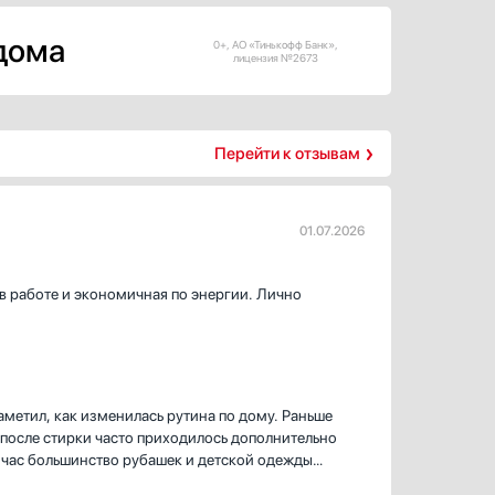
 дома
0+, АО «Тинькофф Банк»,
лицензия №2673
Перейти к отзывам
01.07.2026
 в работе и экономичная по энергии. Лично
аметил, как изменилась рутина по дому. Раньше
 после стирки часто приходилось дополнительно
йчас большинство рубашек и детской одежды
минания реально помогает, глаженье сократилось,