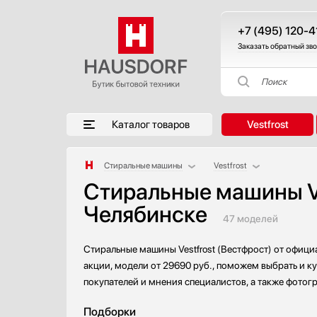
+7 (495) 120-4
Заказать обратный зв
Поиск
Каталог товаров
Vestfrost
Стиральные машины
Vestfrost
Стиральные машины Ve
Аксессуары
AEG
Челябинске
Аксессуары и принадлежности
Asko
47 моделей
Акустические системы
Bosch
Аромастанции
Brandt
Стиральные машины Vestfrost (Вестфрост) от офици
Барбекю
De Dietrich
акции, модели от 29690 руб., поможем выбрать и к
Беспроводные акустические системы
Electrolux
покупателей и мнения специалистов, а также фотог
Блендеры
Gaggenau
Подборки
Вакуумные упаковщики
Gorenje