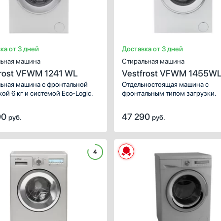
зовать специальные режимы,
Объем сухого белья, которого
количество: 15 шт.
загрузить в барабан, — 9 кг. Дл
стирки разных тканей, повсед
и праздничных вещей можно
использовать специальные реж
общее количество: 15 шт.
ка от 3 дней
Доставка от 3 дней
ьная машина
Стиральная машина
frost VFWM 1241 WL
Vestfrost VFWM 1455W
ьная машина с фронтальной
Отдельностоящая машина с
ой 6 кг и системой Eco-Logic.
фронтальным типом загрузки.
90
47 290
руб.
руб.
4
ИСТИКИ
вки:
отдельностоящая
ая загрузка (кг):
9
тжима (об/мин):
1400
:
электронное