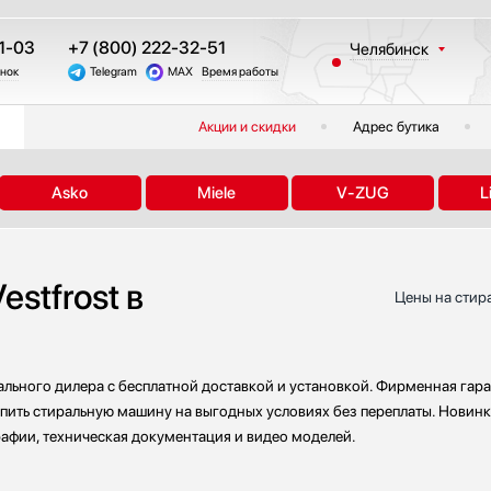
1-03
+7 (800) 222-32-51
Челябинск
онок
Telegram
MAX
Время работы
Москва
Санкт-Петербург
Акции и скидки
Адрес бутика
Казань
Краснодар
Asko
Miele
V-ZUG
L
Екатеринбург
Тюмень
Новосибирск
stfrost в
Другие регионы
Цены на стира
ального дилера с бесплатной доставкой и установкой. Фирменная гара
упить стиральную машину на выгодных условиях без переплаты. Новинк
рафии, техническая документация и видео моделей.