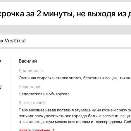
общее количество: 15 шт.
рочка за 2 минуты, не выходя из
 Vestfrost
Василий
я
Достоинства:
Отличная стиралка: стирка чистая, бережная к вещам, тихая
W
Недостатки:
Недостатков не обнаружил.
Комментарий:
Пару месяцев назад поставил эту машину на кухне и сразу з
приходилось уделять стирке гораздо больше времени: вещи
отглаживать, а шум мешал разговорам и телепередачам. Се
выходит с минимальными складками — функция защиты от с
Читать подробнее