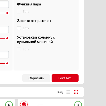
Функция пара
Есть
Защита от протечек
Есть
Установка в колонну с
сушильной машиной
Есть
Б
Дополнительные
функции
Датчик контроля чистоты воды
Вид
(AquaSensor)
Трехмерный сенсор
дБ
Датчик прозрачности воды
5
5