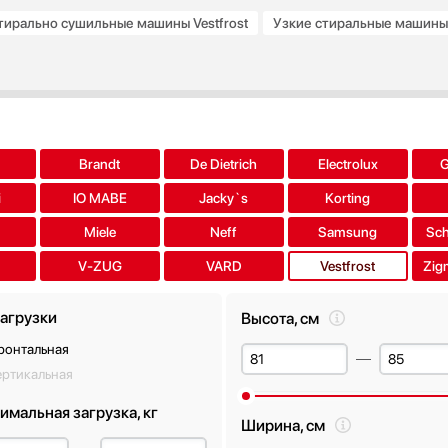
тирально сушильные машины Vestfrost
Узкие стиральные машины с
Brandt
De Dietrich
Electrolux
i
IO MABE
Jacky`s
Korting
Miele
Neff
Samsung
Sch
V-ZUG
VARD
Vestfrost
Zig
загрузки
Высота, см
ронтальная
ертикальная
имальная загрузка, кг
Ширина, см