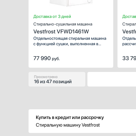
Количеств
Ширина (с
Глубина (с
Доставка от 3 дней
Достав
Стирально-сушильная машина
Стирал
Vestfrost VFWD1461W
Vest
Отдельностоящая стиральная машина
Отдель
с функцией сушки, выполненная в
рассчи
универсальном белом цвете.
загрузк
77 990
33 7
руб.
Просмотрено
16
из
47 позиций
Купить в кредит или рассрочку
Стиральную машину Vestfrost