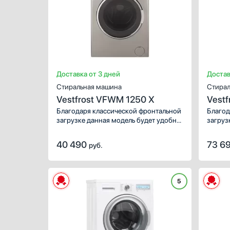
Электромеханическое
D
Микропроцессорное
Показа
Доставка от 3 дней
Достав
Стиральная машина
Стирал
Vestfrost VFWM 1250 X
Vestf
Благодаря классической фронтальной
Благод
загрузке данная модель будет удобна
загруз
и привычна каждому. Максимальная
и прив
скорость отжима — 1200 оборотов в
работо
40 490
73 6
руб.
минуту. Объем сухого белья, которого
индика
можно загрузить в барабан, — 7 кг.
панели
Для стирки разных тканей,
времен
повседневных и праздничных вещей
Максим
5
можно использовать специальные
1400 о
режимы, общее количество: 15 шт.
сухого
загрузи
стирки
и праз