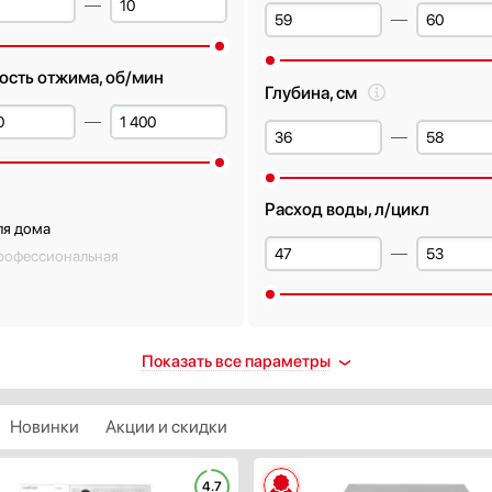
ость отжима, об/мин
Глубина, см
Расход воды, л/цикл
ля дома
рофессиональная
лей
Уровень шума при стирке, д
Показать все параметры
ть
Новинки
Акции и скидки
с энергопотребления
Уровень шума при отжиме, 
4.7