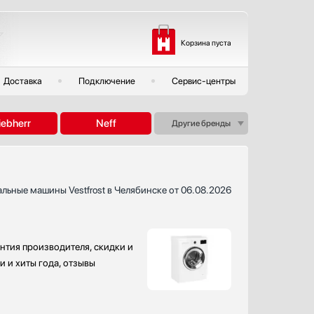
Корзина пуста
Доставка
Подключение
Сервис-центры
iebherr
Neff
Другие бренды
льные машины Vestfrost в Челябинске от 06.08.2026
нтия производителя, скидки и
и и хиты года, отзывы