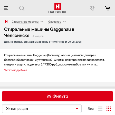
Стиральные машины
Gaggenau
Стиральные машины Gaggenau в
Аксессуары
AEG
Челябинске
Аксессуары и принадлежности
Asko
4 модели
Цены на стиральные машины Gaggenau в Челябинске от 09.08.2026
Акустические системы
Bosch
Аромастанции
Brandt
Стиральные машины Gaggenau (Гаггенау) от официального дилера с
Барбекю
De Dietrich
бесплатной доставкой и установкой. Фирменная гарантия производителя,
Беспроводные акустические системы
Electrolux
скидки и акции, модели от 247300 руб., поможем выбрать и купить
Блендеры
Gorenje
стиральную машину на выгодных условиях без переплаты. Новинки и хиты
года, отзывы покупателей и мнения специалистов, а также фотографии,
Вакуумные упаковщики
Graude
техническая документация и видео моделей.
Варочные панели
Haier
Варочные центры
Hisense
Вафельницы
Hyundai
Фильтр
Вентиляторы
IO MABE
Весы
Jacky`s
AEG
Asko
Bosch
Вид
Винные шкафы
Korting