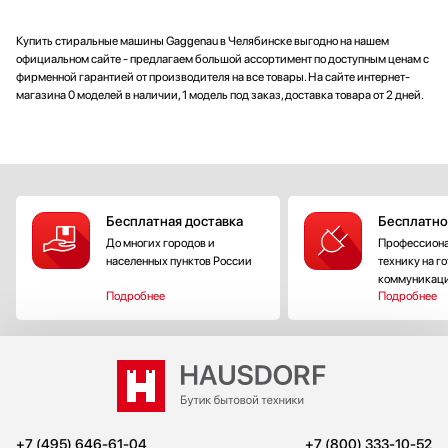
Купить стиральные машины Gaggenau в Челябинске выгодно на нашем
официальном сайте - предлагаем большой ассортимент по доступным ценам с
фирменной гарантией от производителя на все товары. На сайте интернет-
магазина 0 моделей в наличии, 1 модель под заказ, доставка товара от 2 дней.
Бесплатная доставка
Бесплатно
До многих городов и
Профессиона
населенных пунктов России
технику на г
коммуникац
Подробнее
Подробнее
+7 (495) 646-61-04
+7 (800) 333-10-52