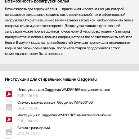
Возможность дозагрузки белья
Возможность дозагрузки белья — практичная и полезная опция, которой
оснащаются стиральные машины как с вертикальной, так и с фронтальной
загрузкой. Открыть машины с вертикальной загрузкой, чтобы положить белье
во время стирки, достаточно просто. Дозагрузка машин с фронтальной
загрузкой может производиться по-разному. В некоторых моделях Samsung
предусмотрена дополнительная дверца, которая позволяет положить забытое
белье. В других моделях при выборе этой функции происходит откачивание
воды и разблокировка дверцы, после чего стирка продолжается с того
момента, на котором была прервана.
Инструкции для стиральных машин Gaggenau
Инструкция для Gaggenau WM260166 на русском языке
PDF, 1.45 Мб
Схема с размерами для Gaggenau WM260166
JPG, 117.5 Кб
Инструкция к Gaggenau WM260165 на английском языке
PDF, 1.44 Мб
Схема с размерами
JPG, 23.43 Кб