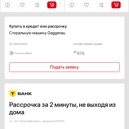
A+++
B
Показать все
Купить в кредит или рассрочку
Класс стирки
Стиральную машину Gaggenau
A
А+
А++
А+++
Подать заявку
B
Показать все
Класс отжима
A
А+
Рассрочка за 2 минуты, не выходя из
B
дома
C
0+, АО «Тинькофф Банк», лицензия №2673
D