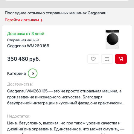
Показать все
Уровень шума при стирке, дБ
Последние отзывы о стиральных машинах Gaggenau
47
Перейти к отзывам
Уровень шума при отжиме, дБ
Доставка от 3 дней
73
Стиральная машина
Gaggenau WM260165
Цвет корпуса
350 460
руб.
Белый
Синий
Катерина
5
Нержавеющая сталь
Достоинства:
Бежевый
Gaggenau WM260165 — это не просто стиральная машина, а
произведение инженерного искусства. Благодаря
Розовый
безупречной интеграции в кухонный фасад она практически
Показать все
незаметна, что идеально подходит для минималистичного
Дополнительные функции
интерьера. При этом под «маскировкой» скрывается мощная
Недостатки:
и умная техника: 1600 оборотов в минуту при отжиме,
Датчик контроля чистоты воды (AquaSensor)
Цена, безусловно, высокая, но при таком уровне качества и
загрузка до 9 кг и 15 программ, включая специальные режимы
дизайна она оправдана. Единственное, что может смутить, —
Трехмерный сенсор
для шерсти, шёлка и спортивной одежды. Особенно