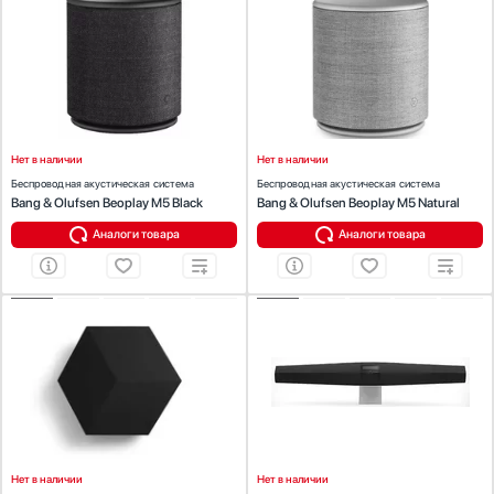
Тип аудиосистемы:
беспроводная
Тип аудиосистемы:
беспроводная
Стаканомоечные машины
Цвет:
черный
Цвет:
серый
Стиральные машины
Объемный звук 360 градусов:
Да
Объемный звук 360 градусов:
Да
Дистанционное управление:
Дистанционное управление:
Сушильные машины
BeoMusic App
BeoMusic App
Телевизоры
Тостеры
Нет в наличии
Нет в наличии
Увлажнители воздуха
Беспроводная акустическая система
Беспроводная акустическая система
Утюги
Bang & Olufsen Beoplay M5 Black
Bang & Olufsen Beoplay M5 Natural
Фены
Аналоги товара
Аналоги товара
Холодильники
Холодильное оборудование
Хьюмидоры
ХАРАКТЕРИСТИКИ
ХАРАКТЕРИСТИКИ
Чайники
Тип аудиосистемы:
беспроводная
Тип аудиосистемы:
беспроводная
Цвет:
черный
Цвет:
черный
Дистанционное управление:
Дистанционное управление:
BeoRemote One
Beo4, BeoRemote One, BeoMusic App,
BeoSound Essence Remote
Нет в наличии
Нет в наличии