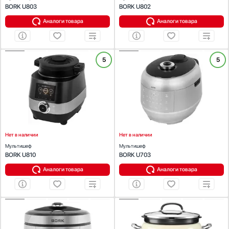
BORK U803
BORK U802
Аналоги товара
Аналоги товара
ХАРАКТЕРИСТИКИ
ХАРАКТЕРИСТИКИ
5
5
Цвет:
серебристый/черный
Цвет:
серебристый
Объем (л):
2.2
Объем (л):
3
Число автоматических программ:
7
Число автоматических программ:
17
Приготовление на пару:
Есть
Приготовление на пару:
Есть
Дисплей :
Есть
Дисплей :
Есть
Мощность (Вт):
1250
Мощность (Вт):
1500
Нет в наличии
Нет в наличии
Мультишеф
Мультишеф
BORK U810
BORK U703
Аналоги товара
Аналоги товара
ХАРАКТЕРИСТИКИ
ХАРАКТЕРИСТИКИ
Цвет:
серебряный
Объем (л):
4.25
Объем (л):
3
Число автоматических программ:
12