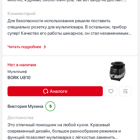
качественное антипригарное покрытие, за все время
Мне приходится пользоваться переноской. А это не очень
пользования оно не стерлось, на нем нет царапин, оно
эстетично и не безопасно.
Комментарий:
выглядит практически как новое. Она легка в уходе и чистке.
Для безопасности использования решили поставить
Это отличная модель, быстро готовит, легко управляется,
специально розетку для мультиповара. В остальном, прибор
безопасна при проживании с маленькими детьми. Корпус
супер! Качество его работы шикарное, он стал незаменимым
практически не нагревается. Я не боюсь, что мои дети
моим помощником.
обожгутся, если нечаянно дотронутся до нее. Время и
Читать подробнее
температура в автоматических режимах подобраны отлично,
блюдо готовое получается, доготавливать ничего не нужно,
сразу на стол с пылу и жару. А еще в нем отлично все
Нет в наличии
разогревается. Главное быстро, ничего не пригорает.
Мультишеф
BORK U810
Аналоги
Виктория Мухина
5
Достоинства:
Это отличный помощник на любой кухне. Красивый
современный дизайн, большое разнообразие режимов и
функций позволяет мультиварке с лёгкостью заменить