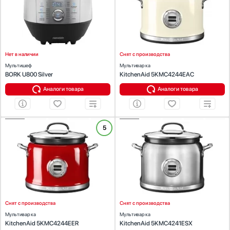
Число автоматических программ:
14
Приготовление на пару:
Есть
Приготовление на пару:
Есть
Дисплей :
Есть
Дисплей :
Есть
Таймер:
Есть
Таймер:
Есть
Мощность (Вт):
750
Мощность (Вт):
1400
Нет в наличии
Снят с производства
Мультишеф
Мультиварка
BORK U800 Silver
KitchenAid 5KMC4244EAC
Аналоги товара
Аналоги товара
ХАРАКТЕРИСТИКИ
ХАРАКТЕРИСТИКИ
5
Цвет:
красный
Цвет:
нержавеющая сталь
Объем (л):
4.25
Объем (л):
4.25
Число автоматических программ:
12
Число автоматических программ:
12
Приготовление на пару:
Есть
Приготовление на пару:
Есть
Дисплей :
Есть
Дисплей :
Есть
Таймер:
Есть
Таймер:
Есть
Мощность (Вт):
750
Мощность (Вт):
750
Снят с производства
Снят с производства
Мультиварка
Мультиварка
KitchenAid 5KMC4244EER
KitchenAid 5KMC4241ESX