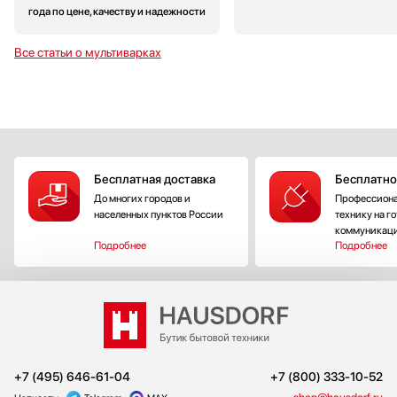
года по цене, качеству и надежности
Все статьи о мультиварках
Бесплатная доставка
Бесплатно
До многих городов и
Профессиона
населенных пунктов России
технику на г
коммуникац
Подробнее
Подробнее
+7 (495) 646-61-04
+7 (800) 333-10-52