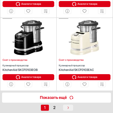
Аналоги товара
Аналоги товара
ХАРАКТЕРИСТИКИ
ХАРАКТЕРИСТИКИ
Цвет:
черный
Объем (л):
4.5
Объем (л):
4.5
Число автоматических программ:
6
Число автоматических программ:
6
Приготовление на пару:
Есть
Приготовление на пару:
Есть
Дисплей :
Есть
Дисплей :
Есть
Таймер:
Есть
Таймер:
Есть
Мощность (Вт):
1550
Мощность (Вт):
1550
Снят с производства
Снят с производства
Кулинарный процессор
Кулинарный процессор
KitchenAid 5KCF0103EOB
KitchenAid 5KCF0103EAC
Аналоги товара
Аналоги товара
Показать ещё
1
2