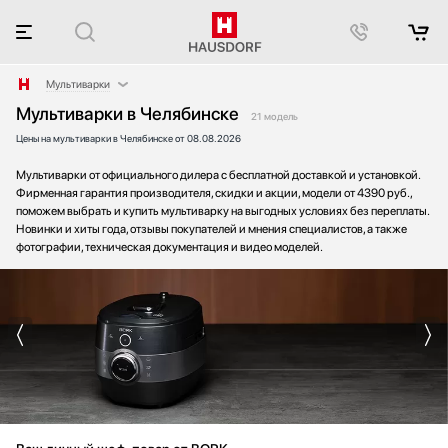
Мультиварки
Мультиварки в Челябинске
Аксессуары
21 модель
Цены на мультиварки в Челябинске от 08.08.2026
Аксессуары и принадлежности
Акустические системы
Мультиварки от официального дилера с бесплатной доставкой и установкой.
Аромастанции
Фирменная гарантия производителя, скидки и акции, модели от 4390 руб.,
поможем выбрать и купить мультиварку на выгодных условиях без переплаты.
Барбекю
Новинки и хиты года, отзывы покупателей и мнения специалистов, а также
Беспроводные акустические системы
фотографии, техническая документация и видео моделей.
Блендеры
Вакуумные упаковщики
Варочные панели
Варочные центры
Вафельницы
Вентиляторы
Весы
Винные шкафы