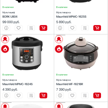
Только в наличии
Мойки
В наличии
В наличии
Мощность, Вт
Мясорубки
Мультишеф
Мультиварка
Наушники
BORK U804
Maunfeld MPMC-1625S
99 000
руб.
5 890
руб.
Обогреватели
Очистители воздуха
Цвет
Пароварки
ХАРАКТЕРИСТИКИ
ХАРАКТЕРИСТИКИ
Красный
Паровые шкафы для одежды
Цвет:
нержавеющая сталь
Цвет:
коричневый
Нержавеющая сталь
Парогенераторы
Объем (л):
5
Объем (л):
5
Число автоматических программ:
21
Число автоматических программ:
30
Подогреватели
Черный
Приготовление на пару:
Есть
Приготовление на пару:
Есть
Посуда
Дисплей :
Есть
Дисплей :
Есть
Белый
Мощность (Вт):
860
Мощность (Вт):
1600
Посудомоечные машины
Серебро
Проф. аксессуары
В наличии
В наличии
Показать все
Профессиональные ледогенераторы
Мультиварка
Мультиварка
Профессиональные посудомоечные машины
Maunfeld MPMC-1624S
Maunfeld MF-1621BR
Найдено
21
товар
Пылесосы
4 390
руб.
7 390
руб.
Системы кипячения воды AquaHot
Смесители
ХАРАКТЕРИСТИКИ
ХАРАКТЕРИСТИКИ
Соковыжималки