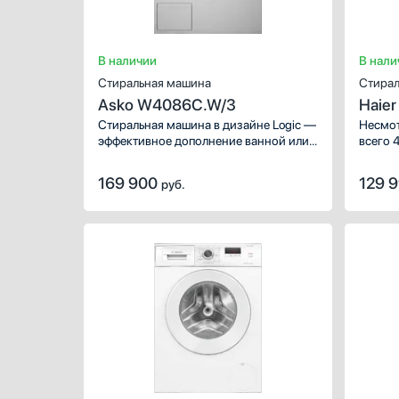
В наличии
В нали
Стиральная машина
Стирал
Asko W4086C.W/3
Haie
Стиральная машина в дизайне Logic —
Несмот
эффективное дополнение ванной или
всего 
домашней прачечной. Больше
многоф
двадцати программ предназначено
заложе
169 900
129 
руб.
для быстрой, бережной
сушки 
и качественной очистки ткани
програ
от любых пятен. В данной модели
дозир
также есть опция разглаживания
средст
паром.
белья 
позвол
этом э