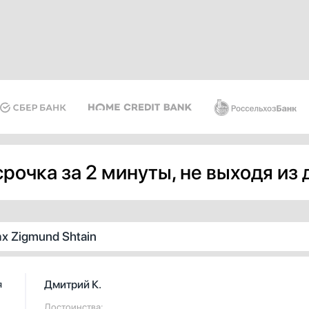
рочка за 2 минуты, не выходя из
х Zigmund Shtain
Дмитрий К.
я
Достоинства: