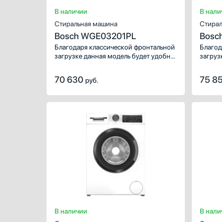
В наличии
В нали
Стиральная машина
Стирал
Bosch WGE03201PL
Bosc
Благодаря классической фронтальной
Благод
загрузке данная модель будет удобна
загруз
и привычна каждому. Максимальная
и прив
скорость отжима — 1200 оборотов в
скорос
70 630
75 8
руб.
минуту. Объем сухого белья, которого
минуту
можно загрузить в барабан, — 8 кг.
можно 
Для стирки разных тканей,
Для ст
повседневных и праздничных вещей
повсед
можно использовать специальные
можно 
режимы, общее количество: 11 шт.
режимы
В наличии
В нали