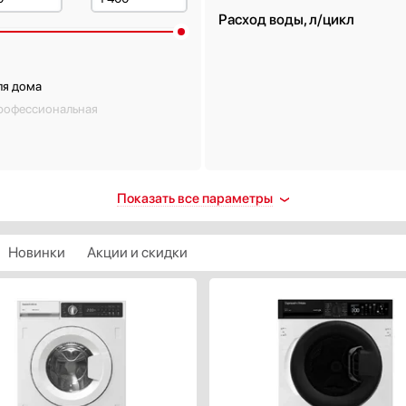
Расход воды, л/цикл
ля дома
рофессиональная
лей
Уровень шума при стирке, д
Показать все параметры
ть
53
Новинки
Акции и скидки
с энергопотребления
Уровень шума при отжиме, 
+
++
+++
Цвет корпуса
Белый
ть все