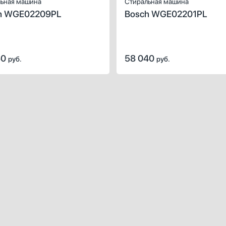
ьная машина
Стиральная машина
h WGE02209PL
Bosch WGE02201PL
60
58 040
руб.
руб.