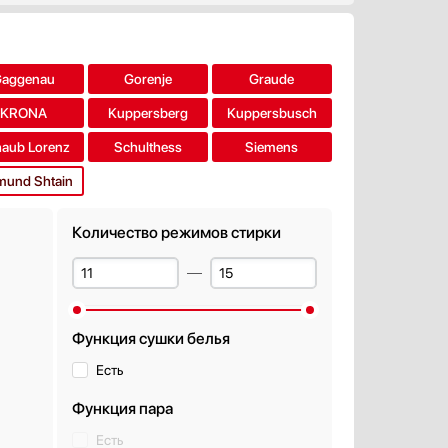
Gaggenau
Gorenje
Graude
KRONA
Kuppersberg
Kuppersbusch
aub Lorenz
Schulthess
Siemens
mund Shtain
Количество режимов стирки
Функция сушки белья
Есть
Функция пара
Есть