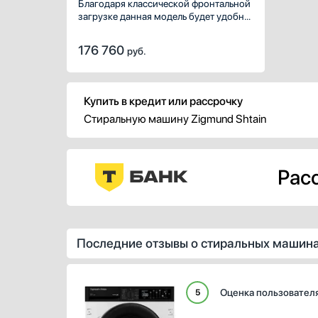
Благодаря классической фронтальной
загрузке данная модель будет удобна
и привычна каждому. Максимальная
скорость отжима — 1400 оборотов в
176 760
руб.
минуту. Объем сухого белья, которого
можно загрузить в барабан, — 10.5 кг.
Для стирки разных тканей,
повседневных и праздничных вещей
Купить в кредит или рассрочку
можно использовать специальные
Стиральную машину Zigmund Shtain
режимы, общее количество: 12 шт.
Расс
Последние отзывы о стиральных машина
Оценка пользовател
5