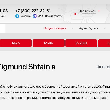
1-03
+7 (800) 222-32-51
Челябинск
онок
Telegram
MAX
Время работы
Москва
Санкт-Петербург
Акции и скидки
Адрес бутика
Казань
Краснодар
Asko
Miele
V-ZUG
L
Екатеринбург
Тюмень
Новосибирск
gmund Shtain в
Другие регионы
Цены на
) от официального дилера с бесплатной доставкой и установкой. Фир
уб., поможем выбрать и купить стиральную машину на выгодных услови
тов, а также фотографии, техническая документация и видео моделей.