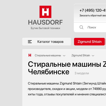
+7 (495) 120-4
Заказать обратный зв
Поиск
Каталог товаров
Zigmund Shtain
Стиральные машины
Zigmund Shtain
Стиральные машины Zi
Аксессуары
AEG
Челябинске
Аксессуары и принадлежности
Asko
3 модели
Акустические системы
Bosch
Аромастанции
Brandt
Стиральные машины Zigmund Shtain (Зигмунд Штайн
Барбекю
De Dietrich
производителя, скидки и акции, модели от 74990 р
Беспроводные акустические системы
Electrolux
хиты года, отзывы покупателей и мнения специалис
Блендеры
Gaggenau
Вакуумные упаковщики
Gorenje