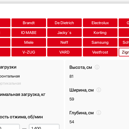
Brandt
De Dietrich
Electrolux
i
IO MABE
Jacky`s
Korting
Miele
Neff
Samsung
Sch
V-ZUG
VARD
Vestfrost
Zig
загрузки
Высота, см
ронтальная
81
ертикальная
Ширина, см
имальная загрузка, кг
59
Глубина, см
ость отжима, об/мин
54