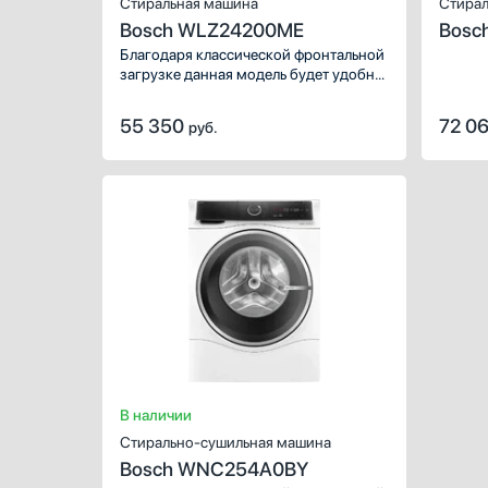
Стиральная машина
Стирал
Bosch WLZ24200ME
Bosc
Благодаря классической фронтальной
загрузке данная модель будет удобна
и привычна каждому. Максимальная
скорость отжима — 1200 оборотов в
55 350
72 0
руб.
минуту. Объем сухого белья, которого
можно загрузить в барабан, — 8 кг.
Для стирки разных тканей,
повседневных и праздничных вещей
можно использовать специальные
режимы, общее количество: 15 шт.
В наличии
Стирально-сушильная машина
Bosch WNC254A0BY