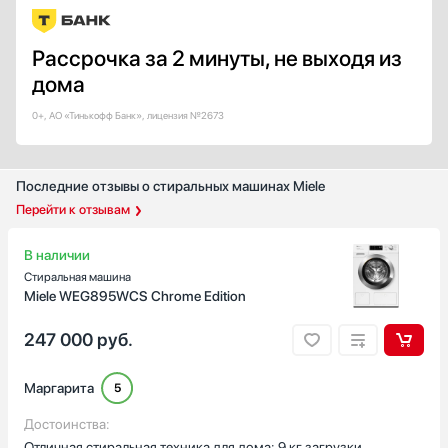
Показать все
Класс отжима
Рассрочка за 2 минуты, не выходя из
A
дома
А+
B
0+, АО «Тинькофф Банк», лицензия №2673
C
D
Последние отзывы о стиральных машинах Miele
Показать все
Перейти к отзывам
Уровень шума при стирке, дБ
В наличии
Стиральная машина
Miele WEG895WCS Chrome Edition
Уровень шума при отжиме, дБ
247 000
руб.
Маргарита
5
Цвет корпуса
Достоинства:
Белый
Отличная стиральная техника для дома: 9 кг загрузки,