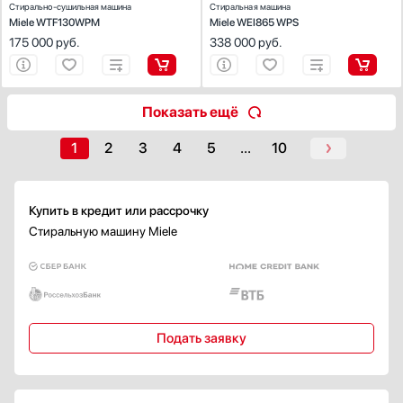
Стирально-сушильная машина
Стиральная машина
Микропроцессорное
Miele WTF130WPM
Miele WEI865 WPS
Дисплей
175 000
руб.
338 000
руб.
Есть
Класс энергопотребления
Показать ещё
A
A+
1
2
3
4
5
...
10
A++
A+++
B
Купить в кредит или рассрочку
Стиральную машину Miele
Показать все
Класс стирки
A
А+
А++
Подать заявку
А+++
B