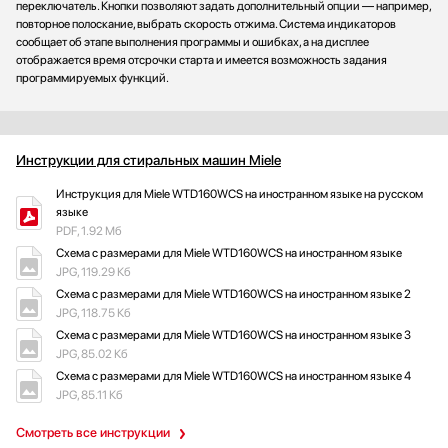
переключатель. Кнопки позволяют задать дополнительный опции — например,
повторное полоскание, выбрать скорость отжима. Система индикаторов
сообщает об этапе выполнения программы и ошибках, а на дисплее
отображается время отсрочки старта и имеется возможность задания
программируемых функций.
Инструкции для стиральных машин Miele
Инструкция для Miele WTD160WCS на иностранном языке на русском
языке
PDF, 1.92 Мб
Схема с размерами для Miele WTD160WCS на иностранном языке
JPG, 119.29 Кб
Схема с размерами для Miele WTD160WCS на иностранном языке 2
JPG, 118.75 Кб
Схема с размерами для Miele WTD160WCS на иностранном языке 3
JPG, 85.02 Кб
Схема с размерами для Miele WTD160WCS на иностранном языке 4
JPG, 85.11 Кб
Смотреть все инструкции