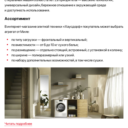
стиральных машин более ста лет. Ее приоритеты — высокие технологии,
универсальный дизайн, бережное отношение к окружающей среде
и доступность использования.
Ассортимент
В интернет-магазине элитной техники «Хаусдорф» покупатель может выбрать
агрегат от Миле:
по типу загрузки — фронтальный и вертикальный;
по вместимости — от 6 до 10 кг сухого белья;
по размещению — отдельно стоящий, встроенный, с установкой в колонну;
по ширине — полноразмерный или узкий.
по набору дополнительных возможностей, в том числе сушки.