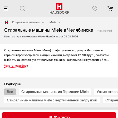
Стиральные машины
Miele
Стиральные машины Miele в Челябинске
Аксессуары
AEG
148 моделей
Цены на стиральные машины Miele в Челябинске от 08.08.2026
Аксессуары и принадлежности
Asko
Акустические системы
Bosch
Аромастанции
Brandt
Стиральные машины Miele (Миле) от официального дилера. Фирменная
гарантия производителя, скидки и акции, модели от 119900 руб., поможем
Барбекю
De Dietrich
выбрать качественную стиральную машину на специальных условиях без
Беспроводные акустические системы
Electrolux
переплаты. Новинки года, подборки и рейтинги лучших моделей, по отзывам
покупателей и мнениям специалистов, а так же множество фотографий,
Блендеры
Gaggenau
инструкций и видео.
Вакуумные упаковщики
Gorenje
Варочные панели
Graude
Подборки
Варочные центры
Haier
Все
Стиральные машины из Германии Miele
Узкие стира
Вафельницы
Hisense
Стиральные машины Miele с вертикальной загрузкой
Стирал
Вентиляторы
Hyundai
Весы
IO MABE
Винные шкафы
Jacky`s
Фильтр