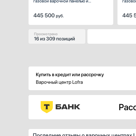
газовой варочной панелью и
газово
электрическим духовым шкафом из
электр
серии Dolcevita.
445 500
445 
руб.
Просмотрено
16
из
309 позиций
Купить в кредит или рассрочку
Варочный центр Lofra
Расс
Последние отзывы о варочных центрах L