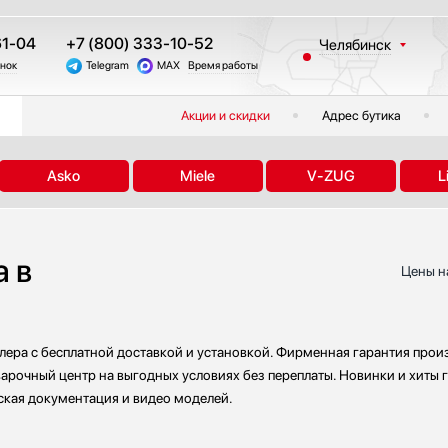
61-04
+7 (800) 333-10-52
Челябинск
онок
Telegram
MAX
Время работы
Москва
Санкт-Петербург
Акции и скидки
Адрес бутика
Казань
Краснодар
Asko
Miele
V-ZUG
L
Екатеринбург
Тюмень
Новосибирск
a в
Другие регионы
Цены н
лера с бесплатной доставкой и установкой. Фирменная гарантия произ
варочный центр на выгодных условиях без переплаты. Новинки и хиты г
ская документация и видео моделей.