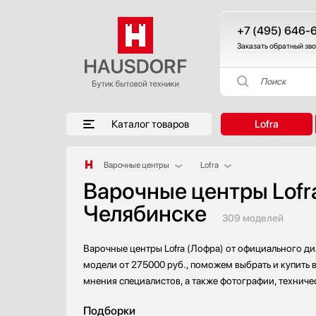
+7 (495) 646-
Заказать обратный зв
Поиск
Каталог товаров
Lofra
Варочные центры
Lofra
Варочные центры Lofr
Аксессуары
AEG
Челябинске
Аксессуары и принадлежности
Bertazzoni
309 моделей
Акустические системы
Bosch
Аромастанции
Electrolux
Варочные центры Lofra (Лофра) от официального ди
Барбекю
Gefest
модели от 275000 руб., поможем выбрать и купить 
Беспроводные акустические системы
Gorenje
мнения специалистов, а также фотографии, техниче
Блендеры
Haier
Подборки
Вакуумные упаковщики
Ilve