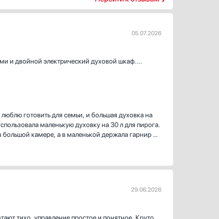
05.07.2026
ами и двойной электрический духовой шкаф....
люблю готовить для семьи, и большая духовка на
спользовала маленькую духовку на 30 л для пирога.
в большой камере, а в маленькой держала гарнир —
вляющие помогли вытащить тяжёлый противень без
я WOK быстро разогревает, чугунные решётки
номит время. Один раз мне понадобилось быстро
29.06.2026
новенно. Сигнал в конце приготовления не дал
ают тихо, управление простое и понятное. Круто