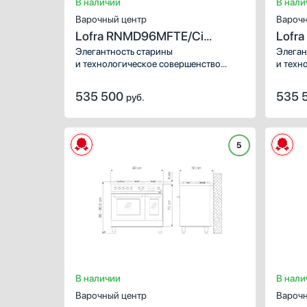
В наличии
В нали
Варочный центр
Варочн
Lofra RNMD96MFTE/Ci
Lofr
CHROME
CHR
Элегантность старины
Элеган
и технологическое совершенство
и техн
современности слились воедино
соврем
в газовой плите DOLCEVITA 90
в газо
535 500
535 
руб.
от LOFRA. Цвет NERO MATT, словно
от LOF
отблеск лунного света на черном
отблес
шелке, окутывает корпус плиты,
шелке,
создавая атмосферу уюта и роскоши
создав
5
на вашей кухне.
на ваш
В наличии
В нали
Варочный центр
Варочн