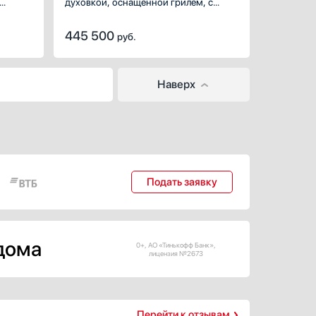
духовкой, оснащенной грилем, с
бронзовой фурнитурой.
445 500
руб.
Наверх
Подать заявку
 дома
0+, АО «Тинькофф Банк»,
лицензия №2673
Перейти к отзывам