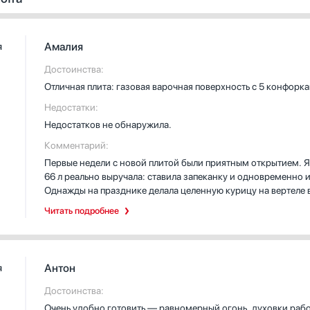
Амалия
я
Достоинства:
Отличная плита: газовая варочная поверхность с 5 конфорк
Недостатки:
Недостатков не обнаружила.
Комментарий:
Первые недели с новой плитой были приятным открытием. Я 
66 л реально выручала: ставила запеканку и одновременно и
Однажды на празднике делала целенную курицу на вертеле 
всё получилось ровно и без суеты. Телескопические напра
Читать подробнее
ожога, это оказалось важным для меня.
На плите удобно готовить будни: центральная конфорка дл
прочные и устойчивые, автоматический электроподжиг эко
Антон
я
сковородкой обжарить овощи между делом, и зажигалось мг
подгореть блюду, хотя я отвлеклась на звонок.
Достоинства:
Очень удобно готовить — равномерный огонь, духовки работ