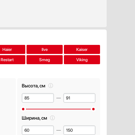
Haier
Ilve
Kaiser
Restart
Smeg
Viking
Высота, см
Ширина, см