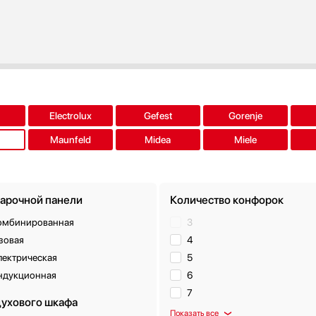
Electrolux
Gefest
Gorenje
Maunfeld
Midea
Miele
варочной панели
Количество конфорок
омбинированная
3
зовая
4
лектрическая
5
ндукционная
6
7
духового шкафа
Показать все