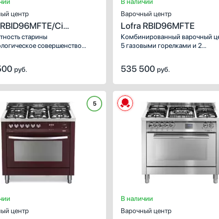
чии
В наличии
ый центр
Варочный центр
a RBID96MFTE/Ci
Lofra RBID96MFTE
OME
тность старины
Комбинированный варочный це
ологическое совершенство
5 газовыми горелками и 2
енности слились воедино
электрическими духовками
вой плите DOLCEVITA 90
(статической и
500
535 500
руб.
руб.
RA. Цвет AVORIO, словно
многофункциональной).
к лунного света на кремовом
 окутывает корпус плиты,
ая атмосферу уюта и роскоши
5
ей кухне.
чии
В наличии
ый центр
Варочный центр