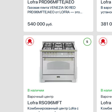
Lofra PRD96MFTE/AEO
Lofr
Газовая плита VENEZIA 90 RED
В варо
PRD96MFTE/AEO от LOFRA — это
устано
воплощение изысканного стиля
поверх
и безупречной функциональности,
эффект
540 000
381 
руб.
предназначенное для тех, кто ценит
механи
эстетику и надежность в каждом
регули
элементе кухонного интерьера.
число 
Матовый черный цвет придает плите
семье 
5
строгий и элегантный вид
массов
нагрев
Полезн
хватит
больши
В наличии
В нали
Варочный центр
Варочн
Lofra RSG96MFT
Lofr
Комбинированный центр Lofra с
Комбин