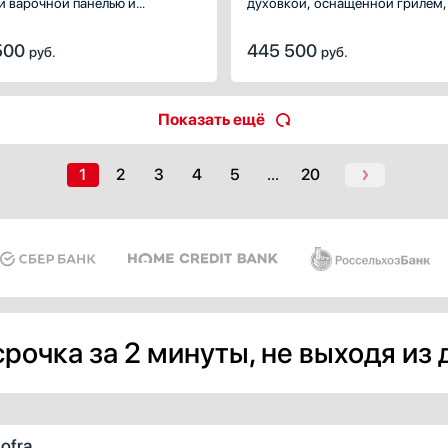
й варочной панелью и
духовкой, оснащенной грилем,
ическим духовым шкафом.
нежного лавандового цвета.
500
445 500
руб.
руб.
Показать ещё
1
2
3
4
5
...
20
рочка за 2 минуты, не выходя из
ofra