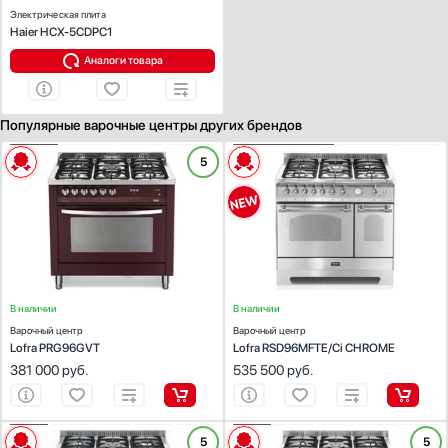
Электрическая плита
Мультиварки
Haier HCX-5CDPC1
Тип духового шкафа
Мясорубки
Аналоги товара
Газовый
Наушники
Электрический
Обогреватели
Гибридный
Очистители воздуха
Популярные варочные центры других брендов
Количество конфорок
Пароварки
ХАРАКТЕРИСТИКИ
ХАРАКТЕРИСТИКИ
5
Паровые шкафы для одежды
3
Тип духового шкафа:
газовый
Тип духового шкафа:
электрический
Парогенераторы
4
Габариты, ВхШхГ (см):
88х90х60
Габариты, ВхШхГ (см):
85-90.5х90х60
Объем (л):
94
Объем (л):
107
Подогреватели
5
Гриль:
Есть
Гриль:
Есть
Посуда
6
Количество конфорок:
5
Количество конфорок:
5
Тип варочной поверхности:
газовая
Тип варочной поверхности:
газовая
Посудомоечные машины
7
Проф. аксессуары
Показать все
В наличии
В наличии
Профессиональные ледогенераторы
Варочный центр
Объем духового шкафа, л
Варочный центр
Профессиональные посудомоечные машины
Lofra PRG96GVT
Lofra RSD96MFTE/Ci CHROME
55
381 000
Пылесосы
руб.
535 500
руб.
Системы кипячения воды AquaHot
Высота, см
Смесители
85
ХАРАКТЕРИСТИКИ
ХАРАКТЕРИСТИКИ
5
5
Соковыжималки