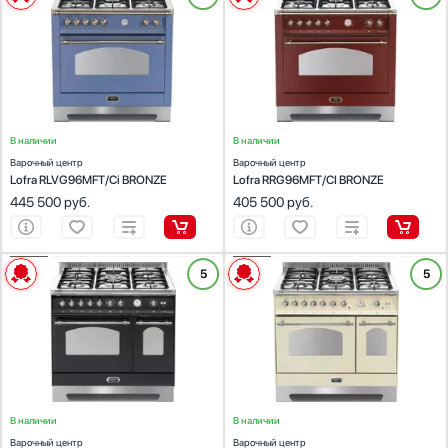
Тип духового шкафа:
электрический
Тип духового шкафа:
электрический
Стаканомоечные машины
Габариты, ВхШхГ (см):
85-90.5х90х60
Габариты, ВхШхГ (см):
85-90.5х90х60
Ширина, см
Стиральные машины
Объем (л):
101
Объем (л):
101
50
Гриль:
Есть
Гриль:
Есть
Сушильные машины
Количество конфорок:
5
Количество конфорок:
5
Тип варочной поверхности:
Телевизоры
газовая
Тип варочной поверхности:
газовая
Глубина, см
Тостеры
60
В наличии
В наличии
Увлажнители воздуха
Варочный центр
Варочный центр
Утюги
Lofra RLVG96MFT/Ci BRONZE
Lofra RRG96MFT/CI BRONZE
Цвет
Фены
Показать все параметры
445 500
руб.
405 500
руб.
Красный
Холодильники
Найдено
3
товара
Холодильное оборудование
Черный
Хьюмидоры
ХАРАКТЕРИСТИКИ
ХАРАКТЕРИСТИКИ
5
5
Бежевый
Тип духового шкафа:
Чайники
электрический
Тип духового шкафа:
электрический
Нержавеющая сталь
Габариты, ВхШхГ (см):
85-90.5х90х60
Габариты, ВхШхГ (см):
85-90.5х90х60
Объем (л):
107
Объем (л):
107
Белый
Гриль:
Есть
Гриль:
Есть
Количество конфорок:
5
Количество конфорок:
5
Показать все
Тип варочной поверхности:
газовая
Тип варочной поверхности:
газовая
Количество духовок
В наличии
В наличии
1
Варочный центр
Варочный центр