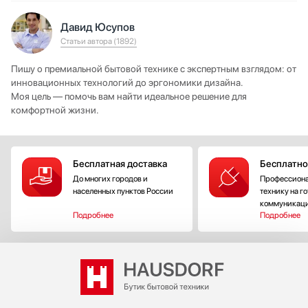
Давид Юсупов
Статьи автора (1892)
Пишу о премиальной бытовой технике с экспертным взглядом: от
инновационных технологий до эргономики дизайна.
Моя цель — помочь вам найти идеальное решение для
комфортной жизни.
Бесплатная доставка
Бесплатно
До многих городов и
Профессиона
населенных пунктов России
технику на г
коммуникац
Подробнее
Подробнее