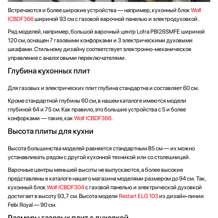
Встречаются и более широкие устройства — например, кухонный блок
Wolf
ICBDF366
шириной 93 см с газовой варочной панелью и электродуховкой.
Ряд моделей, например, большой варочный центр Lofra PBI26SMFE шириной
120 см, оснащен 7 газовыми конфорками и 3 электрическими духовыми
шкафами. Стильному дизайну соответствует электронно-механическое
управление с аналоговыми переключателями.
Глубина кухонных плит
Для газовых и электрических плит глубина стандартна и составляет 60 см.
Кроме стандартной глубины 60 см, в нашем каталоге имеются модели
глубиной 64 и 75 см. Как правило, это большие устройства с 5 и более
конфорками — такие, как
Wolf ICBDF366
.
Высота плиты для кухни
Высота большинства моделей равняется стандартным 85 см — их можно
устанавливать рядом с другой кухонной техникой или со столешницей.
Варочные центры меньшей высоты не выпускаются, а более высокие
представлены в каталоге нашего магазина моделями размером до 94 см. Так,
кухонный блок
Wolf ICBDF304
с газовой панелью и электрической духовкой
достигает в высоту 93,7 см. Высота модели
Restart ELG 103
из дизайн-линии
Felix Royal — 90 см.
Размеры газовых плит с духовкой