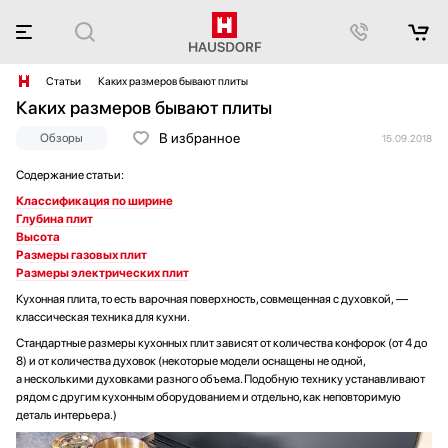
Статьи
Каких размеров бывают плиты
Каких размеров бывают плиты
В избранное
Обзоры
15.09.2018
Содержание статьи:
Классификация по ширине
Глубина плит
Высота
Размеры газовых плит
Размеры электрических плит
Кухонная плита, то есть варочная поверхность, совмещенная с духовкой, —
классическая техника для кухни.
Стандартные размеры кухонных плит зависят от количества конфорок (от 4 до
8) и от количества духовок (некоторые модели оснащены не одной,
а несколькими духовками разного объема. Подобную технику устанавливают
рядом с другим кухонным оборудованием и отдельно, как неповторимую
деталь интерьера.)