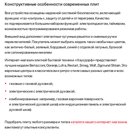
Конструктивные особенности современных плит
Все устройства оснащены надежной системой безопасности, включающей
функцию «газ-контроль», защиту от детей и от перегрева. Качество
их подчеркивается большим набором функций: электроподжигом, таймером,
возможностью программирования режимов работы.
Внешний вид дополняют элегантные чугунные решетки и сменные ручки
переключателей. Покупатель может выбрать модель таких необычных цветов,
как антично-белый, зеленый, бордовый, синий с отделкой латунью, бронзой
или сатинированным никелем.
Интернет-магазин элитной бытовой техники «Хаусдорф» представляет
лучшие модели Bertazzoni, Gorenje, Lofra, Restart, Smeg, Wolf, Zigmund Shtain. Это
варочные центры в классическом и ретро-стиле самых разных цветов и всех
возможных типов:
газовые с газовой духовкой;
электрические с электрической духовкой;
комбинированные: например, газовая варочная поверхность
и электрический духовой шкаф или индукционная панель и электрический
духовой шкаф.
Подобрать плиту любого размера и типа в
каталоге нашего интернет-магазина
вам помогут опытные консультанты.