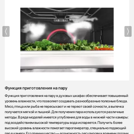
Функция приготовления на пару
Функция приготовления на пару в духовых шкафах обеспечивает повышенный
уровень влажности, что позволяет создавать разнообразные полезные блюда.
Мясо, птица или рыба не пересыхают и не теряют своей сочности, а выпечка
получается мягкой и пышной. Для получения пара используются различные
методы. В ряде моделей имеется углубление для воды в нижней части камеры:
под воздействием высокой температуры вода испаряется. Получить более
высокий уровень влажности помогает парогенератор, специально подающий
пар в камеру. Его преимущество — возможность регулировки времени подачи