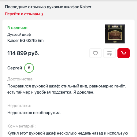
Германия
Последние отзывы о духовых шкафах Kaiser
Евросоюз
Перейти к отзывам
Показать все
В наличии
Гарантия, мес
Духовой шкаф
12
Kaiser EG 6345 Em
114 899
руб.
Сергей
5
Достоинства:
Понравился духовой шкаф: стильный вид, равномерно печёт,
есть таймер и удобная подсветка. Я доволен.
Недостатки:
Недостатков не обнаружил.
Комментарий:
Купил этот духовой шкаф несколько недель назад и использую