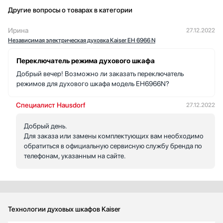
жарки жир легко уходит с поверхности. В комплекте вертел,
Другие вопросы о товарах в категории
рамка, решетка и несколько противней позволили сразу
готовить разные блюда без дополнительных покупок. Были и
Ирина
27.12.2022
небольшие сомнения по дизайну, но цвет и ручка подходят к
Независимая электрическая духовка Kaiser EH 6966 N
интерьеру.
Переключатель режима духового шкафа
В целом, техника не требует сложного обслуживания и
Добрый вечер! Возможно ли заказать переключатель
выполняет свои функции стабильно. Я доволен покупкой.
режимов для духового шкафа модель ЕН6966N?
Специалист Hausdorf
27.12.2022
Добрый день.
Для заказа или замены комплектующих вам необходимо
обратиться в официальную сервисную службу бренда по
телефонам, указанным на сайте.
Технологии духовых шкафов Kaiser