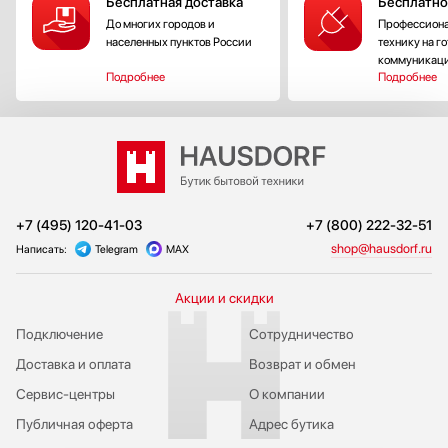
Бесплатная доставка
Бесплатно
До многих городов и
Профессиона
населенных пунктов России
технику на г
коммуникац
Подробнее
Подробнее
+7 (495) 120-41-03
+7 (800) 222-32-51
shop@hausdorf.ru
Написать:
Telegram
MAX
Акции и скидки
Подключение
Сотрудничество
Доставка и оплата
Возврат и обмен
Сервис-центры
О компании
Публичная оферта
Адрес бутика