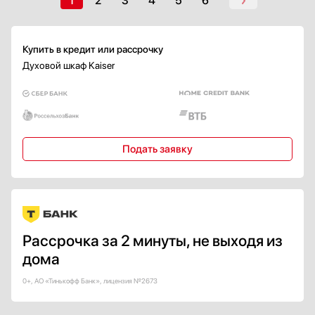
1
2
3
4
5
6
A+
A++
А+++
Купить в кредит или рассрочку
Показать все
Духовой шкаф Kaiser
Тип направляющих
Рельефные
Навесные
Телескопические
Подать заявку
Металлические
Показать все
Количество уровней приготовления
Рассрочка за 2 минуты, не выходя из
дома
Страна производства
0+, АО «Тинькофф Банк», лицензия №2673
Белоруссия
Болгария