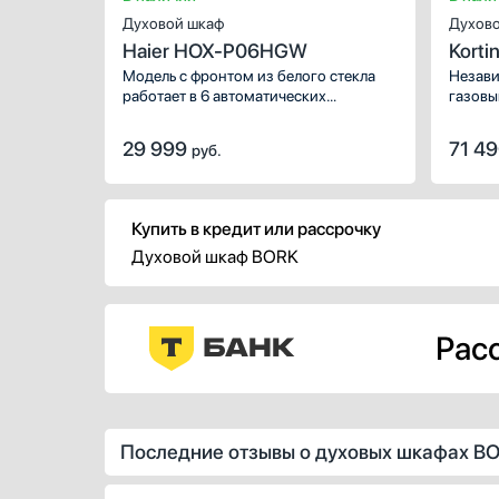
Духовой шкаф
Духово
Haier HOX-P06HGW
Korti
Модель с фронтом из белого стекла
Незави
работает в 6 автоматических
газовы
режимах: с нижним нагревом,
грилем, комбинациями верхнего и
29 999
71 4
руб.
нижнего с вентиляционным. Удобный
цифровой дисплей обеспечивает
комфорт в работе.
Купить в кредит или рассрочку
Духовой шкаф BORK
Расс
Последние отзывы о духовых шкафах B