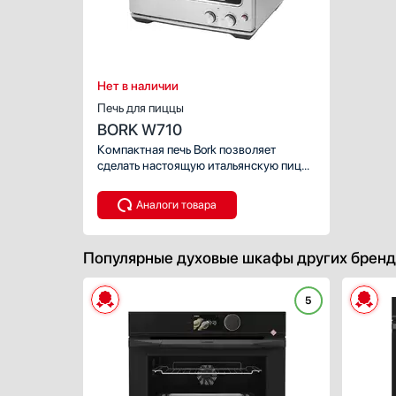
Нет в наличии
Печь для пиццы
BORK W710
Компактная печь Bork позволяет
сделать настоящую итальянскую пиццу
на домашней кухне! Несколько
нагревательных элементов
Аналоги товара
и специальная технология
распределения горячего воздуха
помогают получить пышное тесто,
Популярные духовые шкафы других бренд
хрустящую корочку и тянущийся
расплавленный сыр.
5