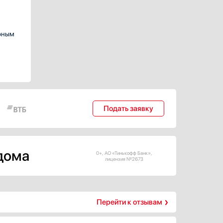
ерным
Подать заявку
 дома
0+, АО «Тинькофф Банк»,
лицензия №2673
Перейти к отзывам