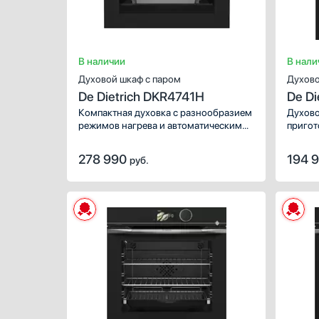
В наличии
В нали
Духовой шкаф с паром
Духово
De Dietrich DKR4741H
De D
Компактная духовка с разнообразием
Духово
режимов нагрева и автоматическими
пригот
программами, которые подходят как
семьи 
для приготовления только на пару, так
телеск
278 990
194 
руб.
и с использованием других элементов
позвол
нагрева. В комплекте два противня
тяжелы
и плоская решетка.