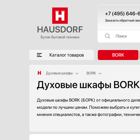
+7 (495) 646-
Заказать обратный зв
Поиск
Каталог товаров
BORK
Духовые шкафы
BORK
Духовые шкафы BORK 
Аксессуары
AEG
Аксессуары и принадлежности
Asko
Акустические системы
Barazza
Духовые шкафы BORK (БОРК) от официального дилер
Аромастанции
Bertazzoni
модели по лучшим ценам. Поможем выбрать и купить
мнения специалистов, а также фотографии, техниче
Барбекю
Bosch
Беспроводные акустические системы
Brandt
Блендеры
De Dietrich
Вакуумные упаковщики
Electrolux