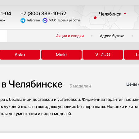
61-04
+7 (800) 333-10-52
Челябинск
онок
Telegram
MAX
Время работы
Москва
Санкт-Петербург
Акции и скидки
Адрес бутика
Казань
Краснодар
Asko
Miele
V-ZUG
L
Екатеринбург
Тюмень
Новосибирск
в Челябинске
Другие регионы
Цены 
5 моделей
а с бесплатной доставкой и установкой. Фирменная гарантия произво
 духовой шкаф на выгодных условиях без переплаты. Новинки и хиты 
ская документация и видео моделей.