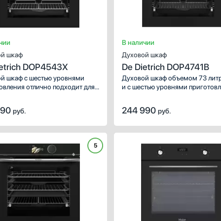
чии
В наличии
й шкаф
Духовой шкаф
ietrich DOP4543X
De Dietrich DOP4741B
й шкаф с шестью уровнями
Духовой шкаф объемом 73 лит
овления отлично подходит для
и с шестью уровнями приготов
из нескольких человек. Удобные
подойдет тем, что любит много
опические направляющие
готовить. Благодаря большому
990
244 990
руб.
руб.
яют безопасно доставать даже
количеству режимов, включая
е противни.
предустановленные рецепты,
вы сможете воплотить в жизнь
кулинарные эксперименты.
5