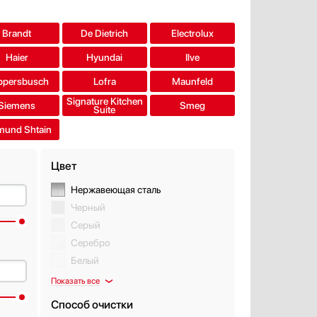
Brandt
De Dietrich
Electrolux
Haier
Hyundai
Ilve
ppersbusch
Lofra
Maunfeld
Signature Kitchen
Siemens
Smeg
Suite
mund Shtain
Цвет
Нержавеющая сталь
Черный
Серый
Серебро
Белый
Показать все
Способ очистки