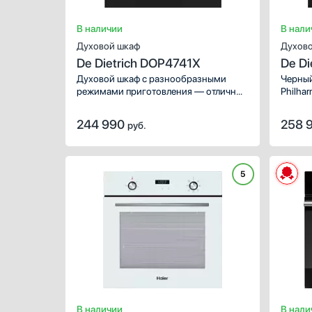
В наличии
В нали
Духовой шкаф
Духово
De Dietrich DOP4741X
De D
Духовой шкаф с разнообразными
Черный
режимами приготовления — отличный
Philha
вариант для современной кухни.
соврем
Удобное электронное управление
количе
244 990
258 
руб.
с цветным дисплеем будет понятно
с удоб
всем членам семьи.
диспле
5
В наличии
В нали