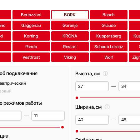
a
Bertazzoni
BORK
Bosch
ano
Gaggenau
Gorenje
Graude
id
Korting
KRONA
Kuppersberg
Ku
Pando
Restart
Schaub Lorenz
Vestfrost
Viking
Wolf
Zig
об подключения
Высота, см
лектрический
азовый
о режимов работы
Ширина, см
ции