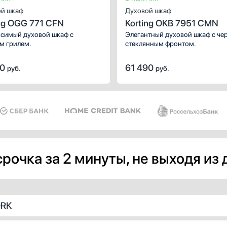
й шкаф
Духовой шкаф
ng OGG 771 CFN
Korting OKB 7951 CMN
симый духовой шкаф с
Элегантный духовой шкаф с ч
м грилем.
стеклянным фронтом.
90
61 490
руб.
руб.
рочка за 2 минуты, не выходя из
ORK