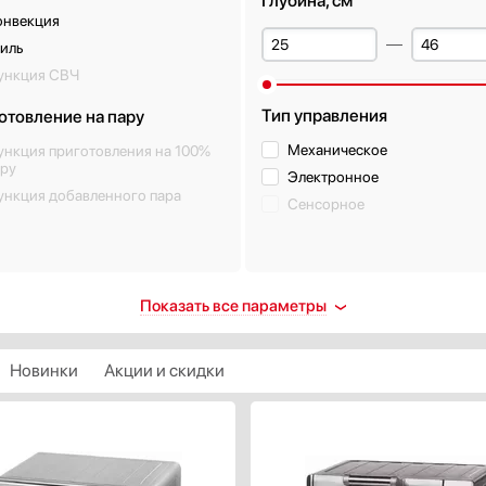
Глубина, см
онвекция
иль
ункция СВЧ
Тип управления
отовление на пару
Механическое
ункция приготовления на 100%
ару
Электронное
ункция добавленного пара
Сенсорное
ещение
Класс энергопотребления
Показать все параметры
ть
A
алогенное
A+
Новинки
Акции и скидки
ветодиодное
A++
ампа накаливания
А+++
fflight
Показать все
вухстороннее
Тип направляющих