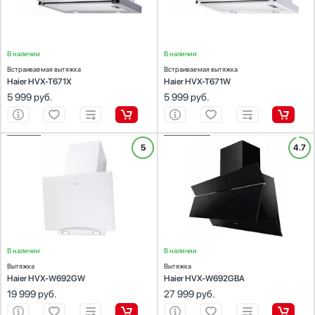
Периметральное всасывание
Есть
Элементы управления
В наличии
В наличии
Кнопочные
Встраиваемая вытяжка
Встраиваемая вытяжка
Haier HVX-T671X
Haier HVX-T671W
Слайдерные (ползунки)
5 999
руб.
5 999
руб.
Сенсорные
Тактовые
Поворотные переключатели
ХАРАКТЕРИСТИКИ
ХАРАКТЕРИСТИКИ
5
4.7
Показать все
Тип вытяжки :
наклонная
Тип вытяжки :
наклонная
Режимы работы:
отвод / циркуляция
Режимы работы:
отвод / циркуляция
Таймер
Количество скоростей:
3
Количество скоростей:
3
Есть
С отключением
Краткосрочный звуковой
В наличии
В наличии
Интенсивного режима
Вытяжка
Вытяжка
Для смены фильтра и его очистки
Haier HVX-W692GW
Haier HVX-W692GBA
Показать все
19 999
руб.
27 999
руб.
Автоматическое отключение