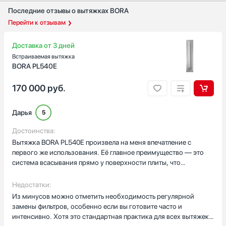
Медь
Последние отзывы о вытяжках BORA
Перейти к отзывам
Золото
Показать все
Доставка от 3 дней
Интервальная работа
Встраиваемая вытяжка
Есть
BORA PL540E
Автоматическая регулировка скорости
170 000
руб.
Есть
Дарья
5
Страна производства
Достоинства:
Австрия
Вытяжка BORA PL540E произвела на меня впечатление с
Германия
первого же использования. Её главное преимущество — это
Евросоюз
система всасывания прямо у поверхности плиты, что
Испания
позволяет мгновенно удалять пар, запахи и жир ещё до того,
как они успевают распространиться по кухне. Это особенно
Италия
Недостатки:
ценно, когда готовишь что-то с сильным ароматом —
Из минусов можно отметить необходимость регулярной
Показать все
например, рыбу или специи. Уровень шума при работе на
замены фильтров, особенно если вы готовите часто и
Гарантия, мес
средней мощности почти незаметен, а на максимальной —
интенсивно. Хотя это стандартная практика для всех вытяжек с
сравним с тихим шепотом, что делает общение на кухне