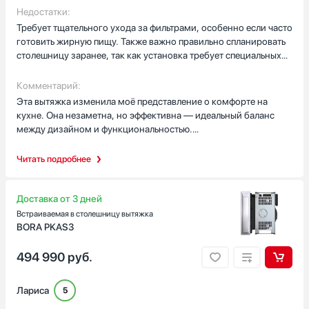
пространствах. Управление сенсорное, интуитивное, а
Недостатки:
уровень шума настолько низкий, что можно спокойно
Требует тщательного ухода за фильтрами, особенно если часто
разговаривать во время готовки. Мощность всасывания
готовить жирную пищу. Также важно правильно спланировать
регулируется плавно, и даже при максимальной нагрузке
столешницу заранее, так как установка требует специальных
вытяжка справляется блестяще.
вырезов.
Комментарий:
Эта вытяжка изменила моё представление о комфорте на
кухне. Она незаметна, но эффективна — идеальный баланс
между дизайном и функциональностью.
Читать подробнее
Доставка от 3 дней
Встраиваемая в столешницу вытяжка
BORA PKAS3
494 990
руб.
Лариса
5