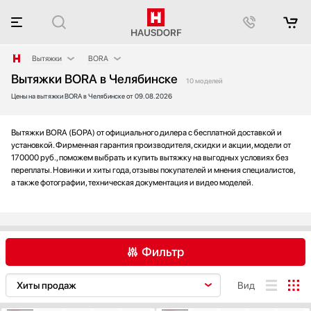
Вытяжки
BORA
Вытяжки BORA в Челябинске
Аксессуары
AEG
10 моделей
Цены на вытяжки BORA в Челябинске от 09.08.2026
Аксессуары и принадлежности
Asko
Акустические системы
Barazza
Аромастанции
Bertazzoni
Вытяжки BORA (БОРА) от официального дилера с бесплатной доставкой и
установкой. Фирменная гарантия производителя, скидки и акции, модели от
Барбекю
Bosch
170000 руб., поможем выбрать и купить вытяжку на выгодных условиях без
Беспроводные акустические системы
Brandt
переплаты. Новинки и хиты года, отзывы покупателей и мнения специалистов,
а также фотографии, техническая документация и видео моделей.
Блендеры
De Dietrich
Вакуумные упаковщики
Electrolux
Варочные панели
Elica
Варочные центры
Faber
Фильтр
Вафельницы
Falmec
Вентиляторы
Franke
AEG
Asko
Barazza
Вид
Весы
Fulgor Milano
Bertazzoni
Винные шкафы
Gaggenau
BORA
Bosch