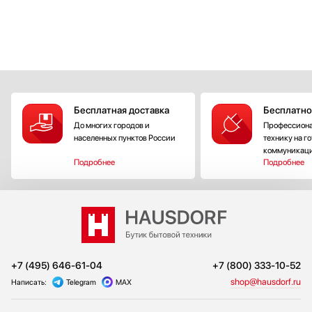
Бесплатная доставка
Бесплатно
До многих городов и
Профессиона
населенных пунктов России
технику на г
коммуникац
Подробнее
Подробнее
+7 (495) 646-61-04
+7 (800) 333-10-52
shop@hausdorf.ru
Написать:
Telegram
MAX