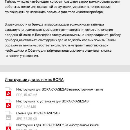
Таймер — полезная функция, которая позволяет запрограммировать время
работы вытяжки или отдельной ее функции, установить точное время
отключения или напомнить о замене фильтров и чистке прибора.
В зависимости от бренда и класса модели возможности таймера
варьируются, самая распространенная — автоматическое отключение
в заданный момент. Благодаря этому можно меньше контролировать работу
прибора, не отвлекаться от других дел на то, чтобы его выключить. Таким
образом вытяжка не работает вхолостую и не тратит энергию сверх
необходимого. Обычно для таймера предусмотрена отдельная кнопка
на панели управления.
Инструкции для вытяжек BORA
Инструкция для BORA CKASE2AB на иностранном языке
PDF, 15.47 Мб
Инструкция по установке для BORA CKASE2AB
PDF, 4.86 Мб
Схема для BORA CKASE2AB
JPG, 77.25 Кб
Инструкция для BORA CKASE2 на иностранном языке