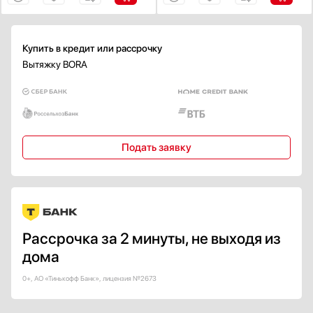
Есть
Тип освещения
Купить в кредит или рассрочку
Галогенная лампа
Вытяжку BORA
Лампа накаливания
Люминесцентная лампа
Неоновая лампа
Светодиодная подсветка
Подать заявку
Показать все
Максимальный уровень шума, дБ
Рассрочка за 2 минуты, не выходя из
Цвет окантовки
дома
Нержавеющая сталь
0+, АО «Тинькофф Банк», лицензия №2673
Серебро
Желтый / Оранжевый