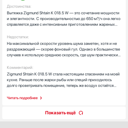
запотевают. Лампочки меняются легко. Шум на максимуме
Достоинства:
слышно, но терплю во время интенсивной жарки, обычно
Вытяжка Zigmund Shtain K 018.5 W — это сочетание мощности
хватает средней. Производительности достаточно для моей
и элегантности. С производительностью до 650 м?/ч она легко
комнаты‑студии: утром жарю сырники, через десять минут
справляется даже с интенсивным приготовлением жареных
уже свежо. Нержавейка легко протирается, отпечатки почти не
блюд, мгновенно удаляя запахи и пар. Режим рециркуляции
видны. Для своей цены покупка удачная! Через месяц
работает не менее эффективно благодаря качественным
Недостатки:
ежедневной готовки вывод прежний: доволен.
угольным фильтрам, которые легко заменяются. Управление
На максимальной скорости уровень шума заметен, хотя и не
сенсорное, интуитивное и тихое — не нужно стучать по
раздражающий — скорее фоновый гул. Однако в большинстве
кнопкам, достаточно лёгкого касания. Подсветка LED
случаев я использую среднюю скорость, где шум практически
равномерно освещает рабочую зону, не создавая бликов и не
не ощущается. Также стоит учитывать, что для эффективной
нагреваясь. Внешний вид вытяжки минималистичный, но при
работы в режиме отвода необходимо правильно организовать
Комментарий:
этом очень стильный — она гармонично вписывается в любой
вентиляционный канал — это требует дополнительных усилий
Zigmund Shtain K 018.5 W стала настоящим спасением на моей
интерьер.
при установке.
кухне. Раньше после жарки рыбы или специй приходилось
долго проветривать помещение, теперь же воздух остаётся
свежим. Уход за вытяжкой прост: жировые фильтры легко
снимаются и моются в посудомойке. После нескольких
Читать подробнее
месяцев использования могу сказать, что это надёжная и
продуманная техника, которая оправдывает свою цену. Если
Показать ещё
вы ищете мощную, тихую и стильную вытяжку — обязательно
рассмотрите эту модель.