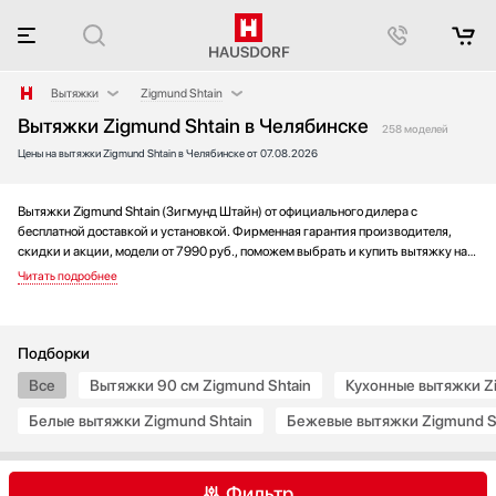
Вытяжки
Zigmund Shtain
Вытяжки Zigmund Shtain в Челябинске
Аксессуары
AEG
258 моделей
Цены на вытяжки Zigmund Shtain в Челябинске от 07.08.2026
Аксессуары и принадлежности
Asko
Акустические системы
Barazza
Аромастанции
Bertazzoni
Вытяжки Zigmund Shtain (Зигмунд Штайн) от официального дилера с
бесплатной доставкой и установкой. Фирменная гарантия производителя,
Барбекю
BORA
скидки и акции, модели от 7990 руб., поможем выбрать и купить вытяжку на
Беспроводные акустические системы
Bosch
выгодных условиях без переплаты. Новинки и хиты года, отзывы покупателей
и мнения специалистов, а также фотографии, техническая документация и
Блендеры
Brandt
видео моделей.
Вакуумные упаковщики
De Dietrich
Варочные панели
Electrolux
Подборки
Варочные центры
Elica
Все
Вытяжки 90 см Zigmund Shtain
Кухонные вытяжки Z
Вафельницы
Faber
Белые вытяжки Zigmund Shtain
Бежевые вытяжки Zigmund S
Вентиляторы
Falmec
Весы
Franke
Винные шкафы
Fulgor Milano
Фильтр