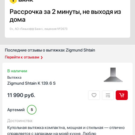
Цвет окантовки
Рассрочка за 2 минуты, не выходя из
Нержавеющая сталь
дома
Серебро
Желтый / Оранжевый
0+, АО «Тинькофф Банк», лицензия №2673
Медь
Золото
Последние отзывы о вытяжках Zigmund Shtain
Показать все
Перейти к отзывам
Интервальная работа
В наличии
Есть
Вытяжка
Zigmund Shtain K 139.6 S
Автоматическая регулировка скорости
Есть
11 990
руб.
Страна производства
Артемий
5
Австрия
Германия
Достоинства:
Купольная вытяжка компактна, мощная и стильная — отлично
Евросоюз
справляется с запахами на моей кухне. Люблю
Испания