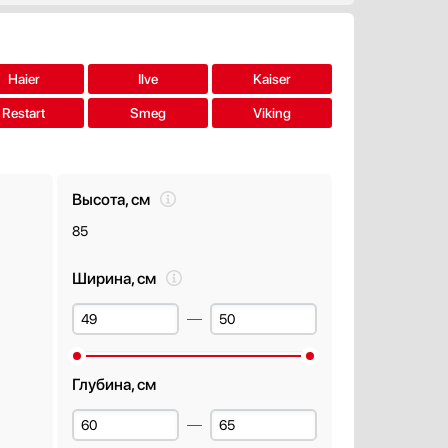
Haier
Ilve
Kaiser
Restart
Smeg
Viking
Высота, см
85
Ширина, см
Глубина, см