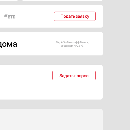
подходят большинству пользователей.
Тип нагрева в духовке —
электрический. Полезный объем
Подать заявку
составляет 68 л. Его хватит для
приготовления большинства блюд.
 дома
0+, АО «Тинькофф Банк»,
лицензия №2673
Задать вопрос