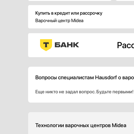
шелке, окутывает корпус плиты,
шелке,
создавая атмосферу уюта и роскоши
создав
Купить в кредит или рассрочку
на вашей кухне.
на ваш
Варочный центр Midea
Расс
Вопросы специалистам Hausdorf о варо
Еще никто не задал вопрос. Будьте первыми!
Технологии варочных центров Midea