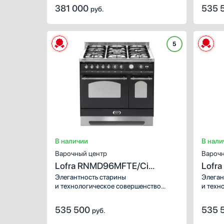
гарнитур. Духовка работает в режиме
DOLCEV
381 000
535 
руб.
конвекции, имеет электрический
выполн
гриль, благодаря которому вы можете
нержав
разнообразить рецепты мяса, овощей.
с сати
SATINA
5
элеган
шик.
В наличии
В нали
Варочный центр
Варочн
Lofra RNMD96MFTE/Ci
Lofr
CHROME
CHR
Элегантность старины
Элеган
и технологическое совершенство
и техн
современности слились воедино
соврем
в газовой плите DOLCEVITA 90
в газо
535 500
535 
руб.
от LOFRA. Цвет NERO MATT, словно
от LOF
отблеск лунного света на черном
отблес