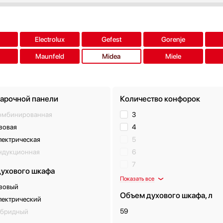
Electrolux
Gefest
Gorenje
Maunfeld
Midea
Miele
варочной панели
Количество конфорок
омбинированная
3
зовая
4
лектрическая
5
ндукционная
6
7
духового шкафа
Показать все
азовый
Объем духового шкафа, л
лектрический
59
ибридный