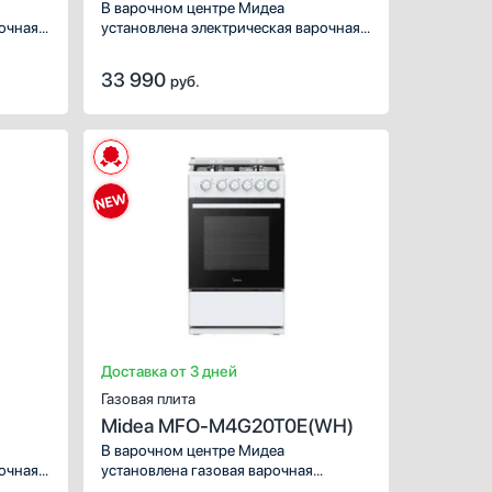
В варочном центре Мидеа
рочная
установлена электрическая варочная
поверхность, которая имеет
ные
эффективный нагрев, специальные
33 990
руб.
механизмы защиты, плавную
форки
регулировку мощности. 4 конфорки
ателей.
подходят большинству пользователей.
Тип нагрева в духовке —
ем
электрический. Полезный объем
составляет 59 л. Его хватит для
юд.
приготовления большинства блюд.
Доставка от 3 дней
Газовая плита
Midea MFO-M4G20T0E(WH)
В варочном центре Мидеа
рочная
установлена газовая варочная
поверхность, которая имеет