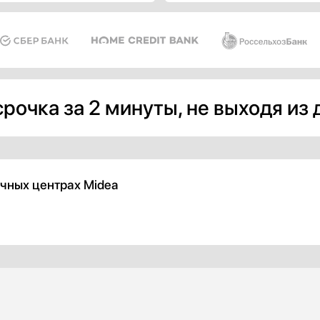
 окутывает корпус плиты,
ая атмосферу уюта и роскоши
ей кухне.
рочка за 2 минуты, не выходя из
чных центрах Midea