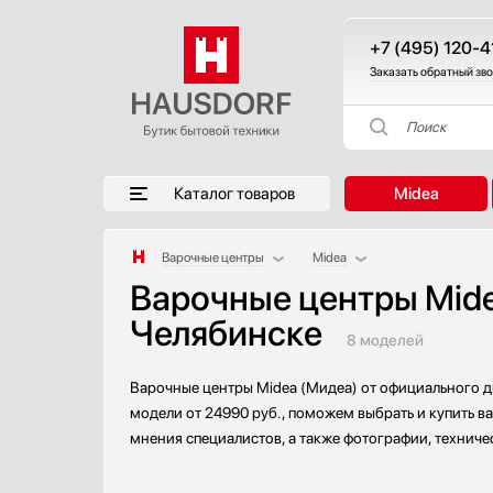
+7 (495) 120-4
Заказать обратный зв
Поиск
Каталог товаров
Midea
Варочные центры
Midea
Варочные центры Mide
Аксессуары
AEG
Челябинске
Аксессуары и принадлежности
Bertazzoni
8 моделей
Акустические системы
Bosch
Аромастанции
Electrolux
Варочные центры Midea (Мидеа) от официального ди
Барбекю
Gefest
модели от 24990 руб., поможем выбрать и купить в
Беспроводные акустические системы
Gorenje
мнения специалистов, а также фотографии, техниче
Блендеры
Haier
Вакуумные упаковщики
Ilve