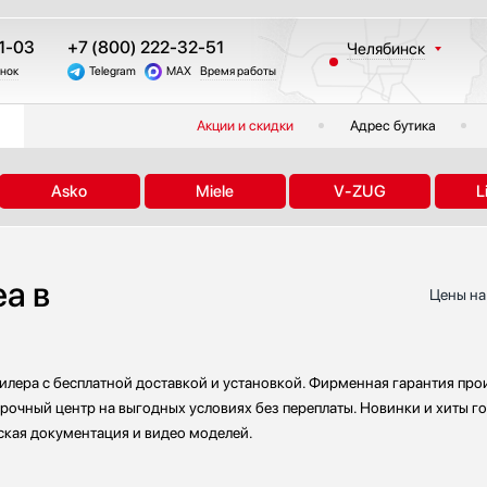
1-03
+7 (800) 222-32-51
Челябинск
онок
Telegram
MAX
Время работы
Москва
Санкт-Петербург
Акции и скидки
Адрес бутика
Казань
Краснодар
Asko
Miele
V-ZUG
L
Екатеринбург
Тюмень
Новосибирск
a в
Другие регионы
Цены на
лера с бесплатной доставкой и установкой. Фирменная гарантия прои
арочный центр на выгодных условиях без переплаты. Новинки и хиты го
ская документация и видео моделей.