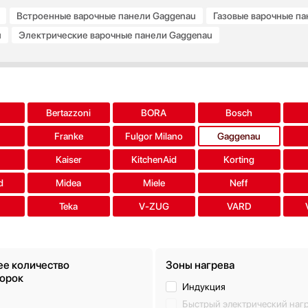
Встроенные варочные панели Gaggenau
Газовые варочные п
u
Электрические варочные панели Gaggenau
aggenau
Варочные панели Gaggenau 2 на 2 конфорки
Варочные
a
Bertazzoni
BORA
Bosch
Franke
Fulgor Milano
Gaggenau
s
Kaiser
KitchenAid
Korting
d
Midea
Miele
Neff
Teka
V-ZUG
VARD
е количество
Зоны нагрева
орок
Индукция
Быстрый электрический наг