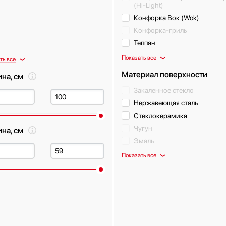
(Hi-Light)
Конфорка Вок (Wok)
Конфорка-гриль
Теппан
Показать все
ть все
Материал поверхности
на, см
Закаленное стекло
Нержавеющая сталь
Стеклокерамика
Чугун
ина, см
Эмаль
Показать все