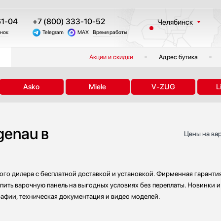
61-04
+7 (800) 333-10-52
Челябинск
онок
Telegram
MAX
Время работы
Москва
Санкт-Петербург
Акции и скидки
Адрес бутика
Казань
Краснодар
Asko
Miele
V-ZUG
L
Екатеринбург
Тюмень
Новосибирск
enau в
Другие регионы
Цены на ва
ого дилера с бесплатной доставкой и установкой. Фирменная гаранти
пить варочную панель на выгодных условиях без переплаты. Новинки и
рафии, техническая документация и видео моделей.