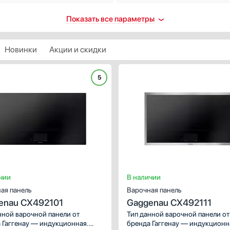
троподжиг
Количество индукционных
Показать все параметры
конфорок
ть
1
втоматический
Новинки
Акции и скидки
2
 каждой ручке
3
контроль
5
4
5
ть
Показать все
пасность
Количество электрических
втоматическое выключение
конфорок
щита от перегрева
4
ащитное отключение
5
ринудительное отключение
чии
В наличии
2
щита от перелива
ая панель
Варочная панель
3
ть все
enau CX492101
Gaggenau CX492111
1
таймера
нной варочной панели от
Тип данной варочной панели от
Показать все
 Гаггенау — индукционная.
бренда Гаггенау — индукционн
 отключением