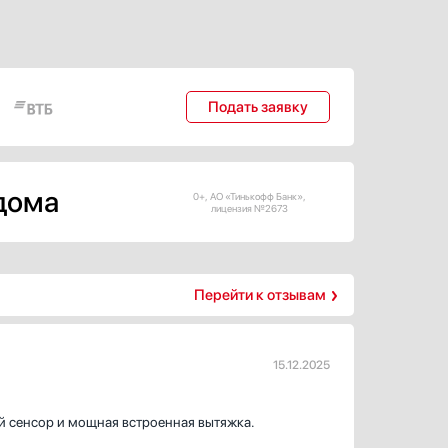
но
она удобно и безопасно отделена от
 не
рабочей зоны, надежно закреплена на
шнице,
столешнице.
овать в
Подать заявку
 дома
0+, АО «Тинькофф Банк»,
лицензия №2673
Перейти к отзывам
15.12.2025
й сенсор и мощная встроенная вытяжка.