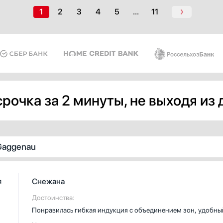
отсутствию рамки она органич
1
2
3
4
5
...
11
впишется в кухонный интерьер,
займет лишнее место на столе
которое можно также преобраз
рабочую поверхность.
рочка за 2 минуты, не выходя из
Gaggenau
Снежана
я
Достоинства:
Понравилась гибкая индукция с объединением зон, удобны