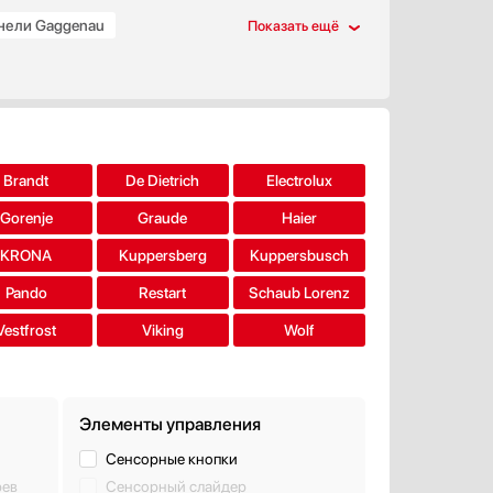
анели Gaggenau
 поверхности Gaggenau
Brandt
De Dietrich
Electrolux
Gorenje
Graude
Haier
KRONA
Kuppersberg
Kuppersbusch
Pando
Restart
Schaub Lorenz
Vestfrost
Viking
Wolf
Элементы управления
Сенсорные кнопки
рев
Сенсорный слайдер