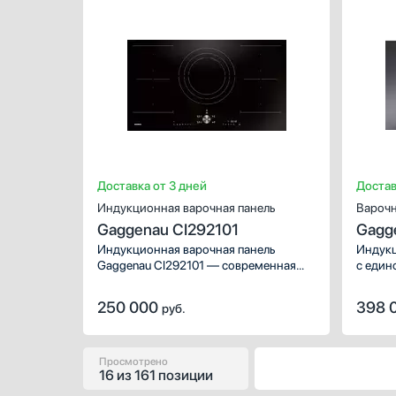
Доставка от 3 дней
Достав
Индукционная варочная панель
Варочн
Gaggenau CI292101
Gagg
Индукционная варочная панель
Индукц
Gaggenau CI292101 — современная
с един
модель из серии 200 с независимой
3200 с
установкой, предназначенная для
управл
250 000
398 
руб.
встраивания в кухонную мебель.
прилож
Поверхность изготовлена
из высокопрочной стеклокерамики
черного цвета без рамки, она
Просмотрено
16
из
161 позиции
устанавливается вровень
со столешницей.