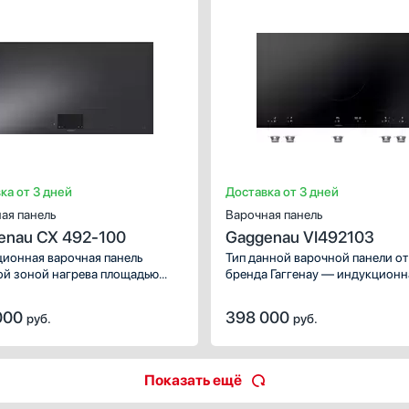
ХАРАКТЕРИСТИКИ
Габариты (ВхШхГ), см:
7.6х90.8
Цвет :
чер
Панель конфорок:
стеклокерам
Общее количество конфорок:
ка от 3 дней
Доставка от 3 дней
ая панель
Варочная панель
enau CX 492-100
Gaggenau VI492103
ионная варочная панель
Тип данной варочной панели от
ой зоной нагрева площадью
бренда Гаггенау — индукционн
м2 . Дистанционное
Используйте ее для приготовле
ение через мобильное
любимых блюд и совершенство
000
398 000
руб.
руб.
ение Home Connect.
кулинарных умений. Обратите
внимание на следующие зоны
нагрева, которые помогут
разнообразить повседневное 
Показать ещё
Индукция, Зона объединения
конфорок (FlexZone). Благодар