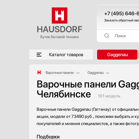
+7 (495) 646-
Заказать обратный зв
Поиск
Каталог товаров
Gaggenau
Варочные панели
Gaggenau
Варочные панели Gagg
Аксессуары
AEG
Челябинске
Аксессуары и принадлежности
Asko
161 модель
Акустические системы
Barazza
Аромастанции
Bertazzoni
Варочные панели Gaggenau (Гаггенау) от официальн
Барбекю
BORA
акции, модели от 73490 руб., поможем выбрать и ку
Беспроводные акустические системы
Bosch
покупателей и мнения специалистов, а также фотог
Блендеры
Brandt
Подборки
Вакуумные упаковщики
De Dietrich