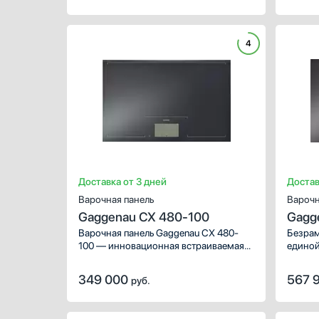
внимание на следующие зоны
и функ
нагрева, которые помогут
выполн
разнообразить повседневное меню:
идеаль
4
Индукция. Благодаря рамке она
кухни,
удобно и безопасно отделена от
и элег
рабочей зоны, надежно закреплена на
столешнице.
Доставка от 3 дней
Достав
Варочная панель
Варочн
Gaggenau CX 480-100
Gagg
Варочная панель Gaggenau CX 480-
Безрам
100 — инновационная встраиваемая
единой
модель с единственной индукционной
возмо
зоной нагрева площадью 2800 см²,
исполь
349 000
567 
руб.
занимающей всю поверхность.
возмож
каждой