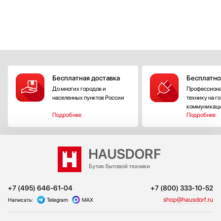
Бесплатная доставка
Бесплатно
До многих городов и
Профессиона
населенных пунктов России
технику на г
коммуникац
Подробнее
Подробнее
+7 (495) 646-61-04
+7 (800) 333-10-52
shop@hausdorf.ru
Написать:
Telegram
MAX