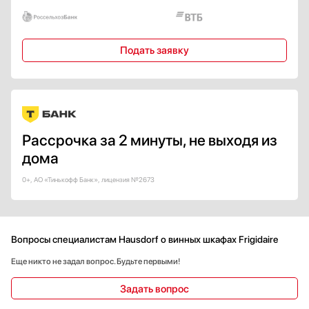
Есть
Дверной упор
Подать заявку
Справа
Слева
Бок о Бок (Side-by-Side)
Снизу
Страна производства
Рассрочка за 2 минуты, не выходя из
Австрия
дома
Болгария
0+, АО «Тинькофф Банк», лицензия №2673
Венгрия
Германия
Гонконг
Показать все
Вопросы специалистам Hausdorf о винных шкафах Frigidaire
Гарантия, мес
Еще никто не задал вопрос. Будьте первыми!
12
Задать вопрос