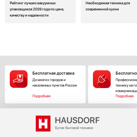
Рейтинг лучших вакуумных
Необходимая техника для
упаковщиков 2026 года по цене,
современной кухни
качеству и надежности
Бесплатная доставка
Бесплатно
До многих городов и
Профессиона
населенных пунктов России
технику на г
коммуникац
Подробнее
Подробнее