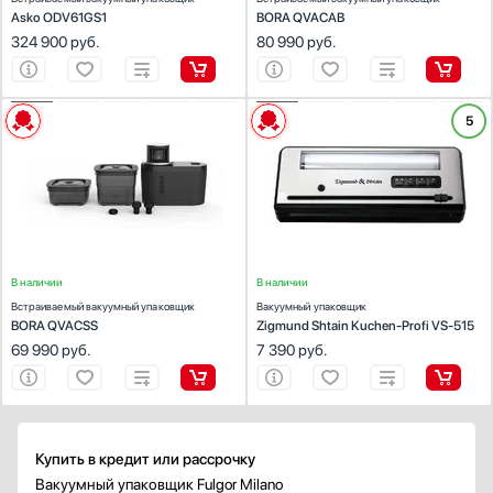
Asko ODV61GS1
BORA QVACAB
324 900
руб.
80 990
руб.
ХАРАКТЕРИСТИКИ
ХАРАКТЕРИСТИКИ
5
Тип установки:
встраиваемый
Тип установки:
соло
Цвет:
нержавеющая сталь
Цвет:
черный/нержавеющая сталь
Габариты (ВхШхГ), см:
14.2х23.9х12.4
Габариты (ВхШхГ), см:
13.9х46.6х19.5
В наличии
В наличии
Встраиваемый вакуумный упаковщик
Вакуумный упаковщик
BORA QVACSS
Zigmund Shtain Kuchen-Profi VS-515
69 990
руб.
7 390
руб.
Купить в кредит или рассрочку
Вакуумный упаковщик Fulgor Milano