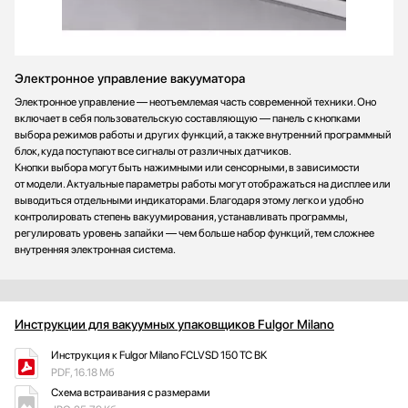
Электронное управление вакууматора
Электронное управление — неотъемлемая часть современной техники. Оно
включает в себя пользовательскую составляющую — панель с кнопками
выбора режимов работы и других функций, а также внутренний программный
блок, куда поступают все сигналы от различных датчиков.
Кнопки выбора могут быть нажимными или сенсорными, в зависимости
от модели. Актуальные параметры работы могут отображаться на дисплее или
выводиться отдельными индикаторами. Благодаря этому легко и удобно
контролировать степень вакуумирования, устанавливать программы,
регулировать уровень запайки — чем больше набор функций, тем сложнее
внутренняя электронная система.
Инструкции для вакуумных упаковщиков Fulgor Milano
Инструкция к Fulgor Milano FCLVSD 150 TC BK
PDF, 16.18 Мб
Схема встраивания с размерами