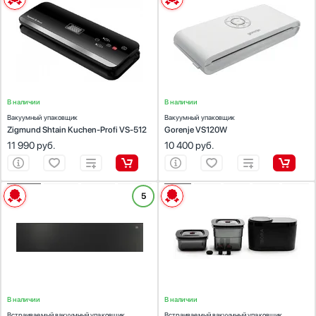
Тип установки:
соло
Тип установки:
соло
Цвет:
черный
Цвет:
белый
Габариты (ВхШхГ), см:
7х38х14
Габариты (ВхШхГ), см:
5.9х38х15.2
В наличии
В наличии
Вакуумный упаковщик
Вакуумный упаковщик
Zigmund Shtain Kuchen-Profi VS-512
Gorenje VS120W
11 990
руб.
10 400
руб.
ХАРАКТЕРИСТИКИ
ХАРАКТЕРИСТИКИ
5
Тип установки:
встраиваемый
Тип установки:
встраиваемый
Цвет:
графит
Цвет:
черный
Габариты (ВхШхГ), см:
13.5х59.7х55
Габариты (ВхШхГ), см:
14.2х23.9х12.4
В наличии
В наличии
Встраиваемый вакуумный упаковщик
Встраиваемый вакуумный упаковщик