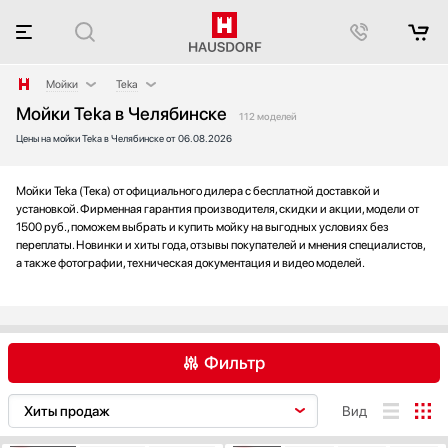
Мойки
Teka
Мойки Teka в Челябинске
Аксессуары
Blanco
112 моделей
Цены на мойки Teka в Челябинске от 06.08.2026
Аксессуары и принадлежности
Falmec
Акустические системы
Franke
Аромастанции
Fulgor Milano
Мойки Teka (Тека) от официального дилера с бесплатной доставкой и
установкой. Фирменная гарантия производителя, скидки и акции, модели от
Барбекю
Omoikiri
1500 руб., поможем выбрать и купить мойку на выгодных условиях без
Беспроводные акустические системы
Restart
переплаты. Новинки и хиты года, отзывы покупателей и мнения специалистов,
а также фотографии, техническая документация и видео моделей.
Блендеры
Smeg
Вакуумные упаковщики
Варочные панели
Варочные центры
Фильтр
Вафельницы
Вентиляторы
Blanco
Falmec
Franke
Вид
Весы
Fulgor Milano
Винные шкафы
Graude
Kuppersbusch