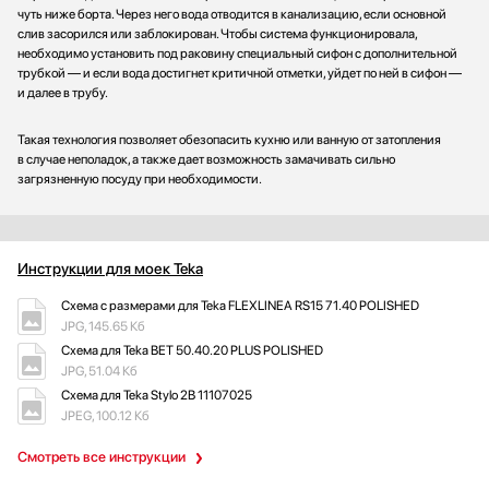
чуть ниже борта. Через него вода отводится в канализацию, если основной
слив засорился или заблокирован. Чтобы система функционировала,
необходимо установить под раковину специальный сифон с дополнительной
трубкой — и если вода достигнет критичной отметки, уйдет по ней в сифон —
и далее в трубу.
Такая технология позволяет обезопасить кухню или ванную от затопления
в случае неполадок, а также дает возможность замачивать сильно
загрязненную посуду при необходимости.
Инструкции для моек Teka
Схема с размерами для Teka FLEXLINEA RS15 71.40 POLISHED
JPG, 145.65 Кб
Схема для Teka BET 50.40.20 PLUS POLISHED
JPG, 51.04 Кб
Схема для Teka Stylo 2B 11107025
JPEG, 100.12 Кб
Смотреть все инструкции