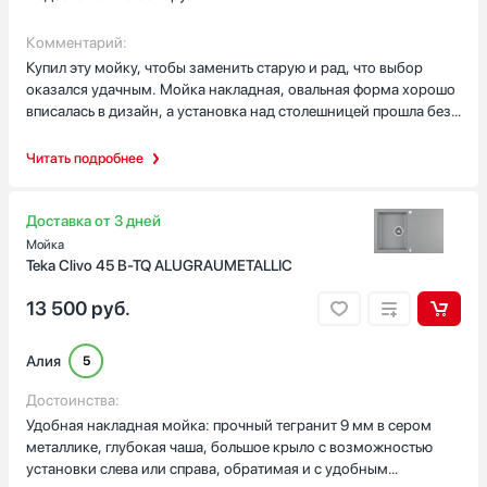
Комментарий:
Купил эту мойку, чтобы заменить старую и рад, что выбор
оказался удачным. Мойка накладная, овальная форма хорошо
вписалась в дизайн, а установка над столешницей прошла без
сюрпризов: комплектные крепежи и сливная арматура
помогли сэкономить время. Сосед помог при монтаже —
Читать подробнее
понравилось, что конструкция оборачиваемая, пришлось лишь
переставить крыло так, как удобнее для работы, и всё встало
на место.
Доставка от 3 дней
Мойка
Материал — тегранит, цвет серый металлик — выглядит
Teka Clivo 45 B-TQ ALUGRAUMETALLIC
солидно и не выделяется лишними бликами. В повседневной
13 500
руб.
жизни это важно: посуда смотрится аккуратно, да и пятна от
воды не бросаются в глаза. Перелив успокаивает: несколько
раз забывал закрыть кран, а вода спокойно уходила, не
Алия
5
переливаясь через край. Два отверстия под смеситель дали
вариант установить удобный кран и дополнительный
Достоинства:
аксессуар, а клапан-автомат работает без заеданий — с ним
Удобная накладная мойка: прочный тегранит 9 мм в сером
мы легко сливаем воду после мытья крупной посуды.
металлике, глубокая чаша, большое крыло с возможностью
установки слева или справа, обратимая и с удобным
Практическая сторона порадовала: крыло удобно как