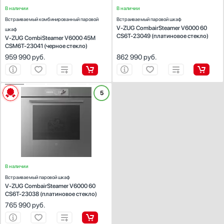
В наличии
В наличии
Встраиваемый комбинированный паровой
Встраиваемый паровой шкаф
V-ZUG CombairSteamer V6000 60
шкаф
CS6T-23049 (платиновое стекло)
V-ZUG CombiSteamer V6000 45M
CSM6T-23041 (черное стекло)
959 990
руб.
862 990
руб.
ХАРАКТЕРИСТИКИ
5
Тип:
комби-пароварка
Габариты ВхШхГ (см):
59.8х59.7х59.6
Объем (л):
69
Тип управления:
электронное
Количество режимов работы:
25
В наличии
Встраиваемый паровой шкаф
V-ZUG CombairSteamer V6000 60
CS6T-23038 (платиновое стекло)
765 990
руб.