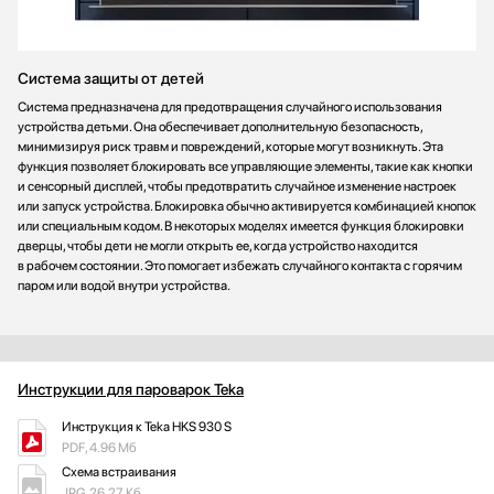
Система защиты от детей
Система предназначена для предотвращения случайного использования
устройства детьми. Она обеспечивает дополнительную безопасность,
минимизируя риск травм и повреждений, которые могут возникнуть. Эта
функция позволяет блокировать все управляющие элементы, такие как кнопки
и сенсорный дисплей, чтобы предотвратить случайное изменение настроек
или запуск устройства. Блокировка обычно активируется комбинацией кнопок
или специальным кодом. В некоторых моделях имеется функция блокировки
дверцы, чтобы дети не могли открыть ее, когда устройство находится
в рабочем состоянии. Это помогает избежать случайного контакта с горячим
паром или водой внутри устройства.
Инструкции для пароварок Teka
Инструкция к Teka HKS 930 S
PDF, 4.96 Мб
Схема встраивания
JPG, 26.27 Кб