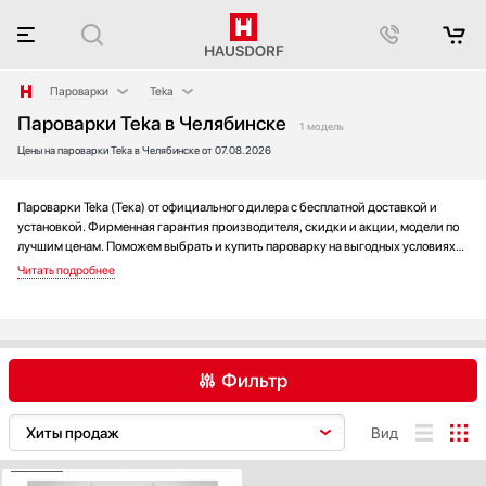
Пароварки
Teka
Пароварки Teka в Челябинске
Аксессуары
BORA
1 модель
Цены на пароварки Teka в Челябинске от 07.08.2026
Аксессуары и принадлежности
De Dietrich
Акустические системы
Fulgor Milano
Аромастанции
Gaggenau
Пароварки Teka (Тека) от официального дилера с бесплатной доставкой и
установкой. Фирменная гарантия производителя, скидки и акции, модели по
Барбекю
Ilve
лучшим ценам. Поможем выбрать и купить пароварку на выгодных условиях
Беспроводные акустические системы
Kuppersbusch
без переплаты. Новинки и хиты года, отзывы покупателей и мнения
специалистов, а также фотографии, техническая документация и видео
Блендеры
Miele
моделей.
Вакуумные упаковщики
Neff
Варочные панели
Restart
Варочные центры
Siemens
Фильтр
Вафельницы
V-ZUG
Вентиляторы
Wolf
BORA
Bosch
De Dietrich
Вид
Весы
Fulgor Milano
Gaggenau
Graude
Винные шкафы